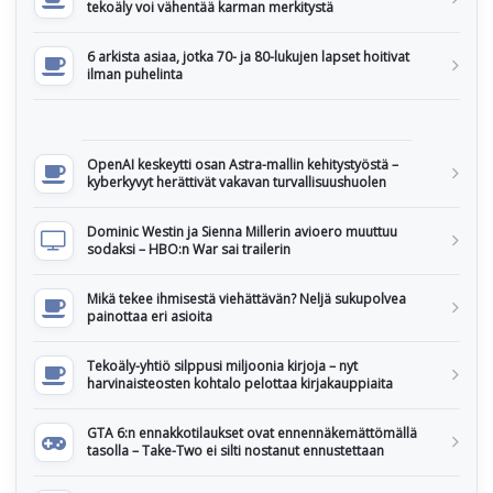
tekoäly voi vähentää karman merkitystä
6 arkista asiaa, jotka 70- ja 80-lukujen lapset hoitivat
ilman puhelinta
OpenAI keskeytti osan Astra-mallin kehitystyöstä –
kyberkyvyt herättivät vakavan turvallisuushuolen
Dominic Westin ja Sienna Millerin avioero muuttuu
sodaksi – HBO:n War sai trailerin
Mikä tekee ihmisestä viehättävän? Neljä sukupolvea
painottaa eri asioita
Tekoäly-yhtiö silppusi miljoonia kirjoja – nyt
harvinaisteosten kohtalo pelottaa kirjakauppiaita
GTA 6:n ennakkotilaukset ovat ennennäkemättömällä
tasolla – Take-Two ei silti nostanut ennustettaan