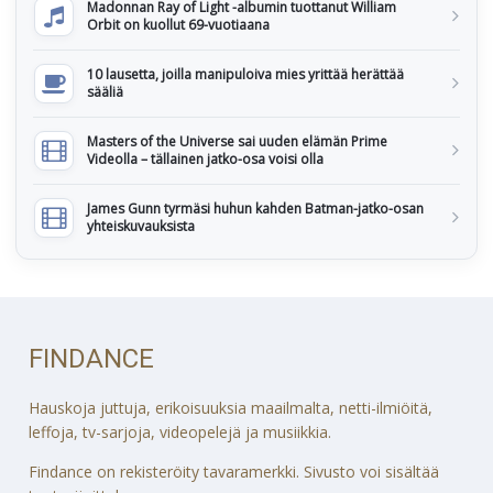
Madonnan Ray of Light -albumin tuottanut William
Orbit on kuollut 69-vuotiaana
10 lausetta, joilla manipuloiva mies yrittää herättää
sääliä
Masters of the Universe sai uuden elämän Prime
Videolla – tällainen jatko-osa voisi olla
James Gunn tyrmäsi huhun kahden Batman-jatko-osan
yhteiskuvauksista
FINDANCE
Hauskoja juttuja, erikoisuuksia maailmalta, netti-ilmiöitä,
leffoja, tv-sarjoja, videopelejä ja musiikkia.
Findance on rekisteröity tavaramerkki. Sivusto voi sisältää