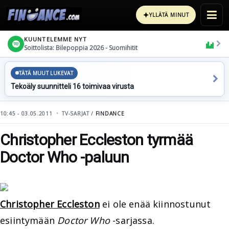
✦
YLLÄTÄ MINUT
KUUNTELEMME NYT
Soittolista: Bilepoppia 2026 - Suomihitit
TÄTÄ MUUT LUKEVAT
Tekoäly suunnitteli 16 toimivaa virusta
10:45 - 03.05.2011
TV-SARJAT /
FINDANCE
Christopher Eccleston tyrmää
Doctor Who -paluun
Christopher Eccleston
ei ole enää kiinnostunut
esiintymään
Doctor Who
-sarjassa.