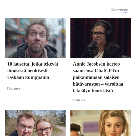
10 lausetta, jotka tekevät
Annie Jacobsen kertoo
ihmisestä henkisesti
saaneensa ChatGPT:n
raskaan kumppanin
paikantamaan salaisen
hätävaraston – varoittaa
Findance
tekoälyn bioriskistä
Findance