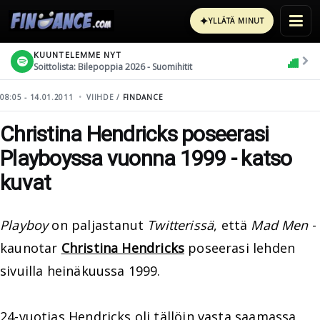
✦
YLLÄTÄ MINUT
KUUNTELEMME NYT
Soittolista: Bilepoppia 2026 - Suomihitit
08:05 - 14.01.2011
VIIHDE /
FINDANCE
Christina Hendricks poseerasi
Playboyssa vuonna 1999 - katso
kuvat
Playboy
on paljastanut
Twitterissä
, että
Mad Men
-
kaunotar
Christina Hendricks
poseerasi lehden
sivuilla heinäkuussa 1999.
24-vuotias Hendricks oli tällöin vasta saamassa