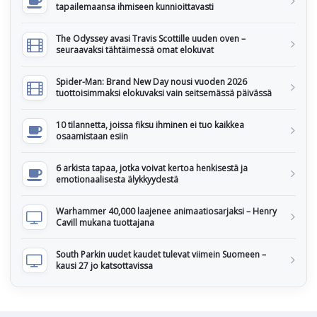
tapailemaansa ihmiseen kunnioittavasti
The Odyssey avasi Travis Scottille uuden oven –
seuraavaksi tähtäimessä omat elokuvat
Spider-Man: Brand New Day nousi vuoden 2026
tuottoisimmaksi elokuvaksi vain seitsemässä päivässä
10 tilannetta, joissa fiksu ihminen ei tuo kaikkea
osaamistaan esiin
6 arkista tapaa, jotka voivat kertoa henkisestä ja
emotionaalisesta älykkyydestä
Warhammer 40,000 laajenee animaatiosarjaksi – Henry
Cavill mukana tuottajana
South Parkin uudet kaudet tulevat viimein Suomeen –
kausi 27 jo katsottavissa