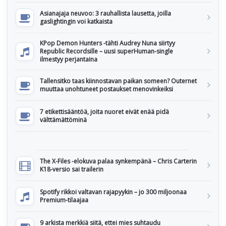
Asianajaja neuvoo: 3 rauhallista lausetta, joilla
gaslightingin voi katkaista
KPop Demon Hunters -tähti Audrey Nuna siirtyy
Republic Recordsille – uusi superHuman-single
ilmestyy perjantaina
Tallensitko taas kiinnostavan paikan someen? Outernet
muuttaa unohtuneet postaukset menovinkeiksi
7 etikettisääntöä, joita nuoret eivät enää pidä
välttämättöminä
The X-Files -elokuva palaa synkempänä – Chris Carterin
K18-versio sai trailerin
Spotify rikkoi valtavan rajapyykin – jo 300 miljoonaa
Premium-tilaajaa
9 arkista merkkiä siitä, ettei mies suhtaudu