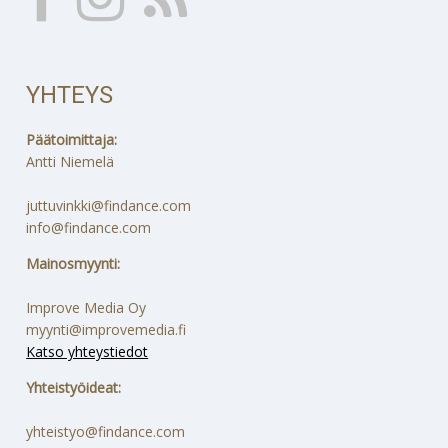
YHTEYS
Päätoimittaja:
Antti Niemelä
juttuvinkki@findance.com
info@findance.com
Mainosmyynti:
Improve Media Oy
myynti@improvemedia.fi
Katso yhteystiedot
Yhteistyöideat:
yhteistyo@findance.com