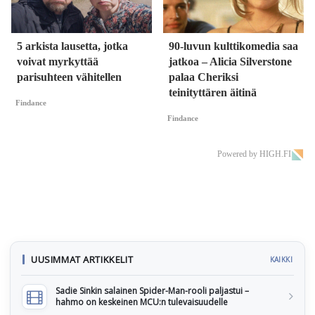
5 arkista lausetta, jotka
90-luvun kulttikomedia saa
voivat myrkyttää
jatkoa – Alicia Silverstone
parisuhteen vähitellen
palaa Cheriksi
teinityttären äitinä
Findance
Findance
Powered by HIGH.FI
UUSIMMAT ARTIKKELIT
KAIKKI
Sadie Sinkin salainen Spider-Man-rooli paljastui –
hahmo on keskeinen MCU:n tulevaisuudelle