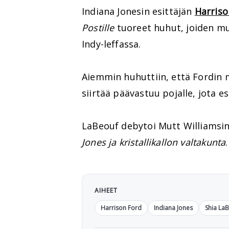
Indiana Jonesin esittäjän
Harriso
Postille
tuoreet huhut, joiden m
Indy-leffassa.
Aiemmin huhuttiin, että Fordin m
siirtää päävastuu pojalle, jota e
LaBeouf debytoi Mutt Williamsi
Jones ja kristallikallon valtakunta
.
AIHEET
Harrison Ford
Indiana Jones
Shia La