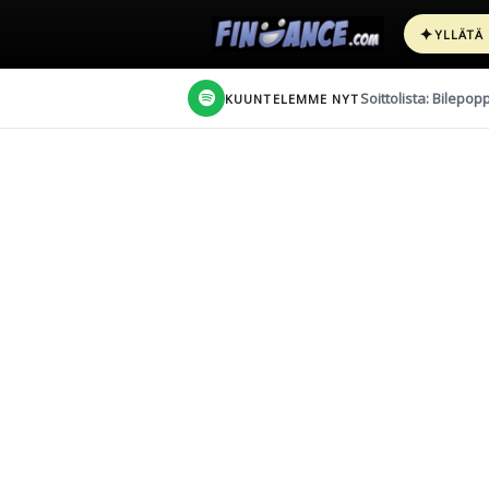
✦
YLLÄTÄ
Soittolista: Bilepop
KUUNTELEMME NYT