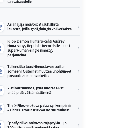
tulevaisuudelle
Asianajaja neuvoo: 3 rauhallista
lausetta, joilla gaslightingin voi katkaista
KPop Demon Hunters -tähti Audrey
Nuna siirtyy Republic Recordsille – uusi
superHuman-single ilmestyy
perjantaina
Tallensitko taas kiinnostavan paikan
someen? Outernet muuttaa unohtuneet
postaukset menovinkeiksi
7 etikettisääntöä, joita nuoret eivät
enää pidä välttämättöminä
The X-Files -elokuva palaa synkempänä
– Chris Carterin K18-versio sai trailerin
Spotify rikkoi valtavan rajapyykin – jo
300 miljoonaa Premium-tilaajaa