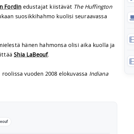
n Fordin
edustajat kiistävät
The Huffington
ukaan suosikkihahmo kuolisi seuraavassa
ielestä hänen hahmonsa olisi aika kuolla ja
sittää
Shia LaBeouf
.
n roolissa vuoden 2008 elokuvassa
Indiana
Beouf