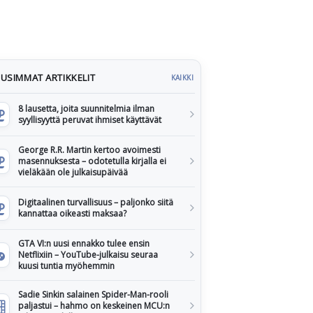
USIMMAT ARTIKKELIT
KAIKKI
8 lausetta, joita suunnitelmia ilman
syyllisyyttä peruvat ihmiset käyttävät
George R.R. Martin kertoo avoimesti
masennuksesta – odotetulla kirjalla ei
vieläkään ole julkaisupäivää
Digitaalinen turvallisuus – paljonko siitä
kannattaa oikeasti maksaa?
GTA VI:n uusi ennakko tulee ensin
Netflixiin – YouTube-julkaisu seuraa
kuusi tuntia myöhemmin
Sadie Sinkin salainen Spider-Man-rooli
paljastui – hahmo on keskeinen MCU:n