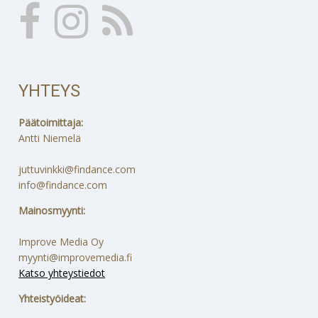
YHTEYS
Päätoimittaja:
Antti Niemelä
juttuvinkki@findance.com
info@findance.com
Mainosmyynti:
Improve Media Oy
myynti@improvemedia.fi
Katso yhteystiedot
Yhteistyöideat: