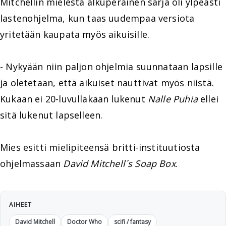
Mitchellin mielestä alkuperäinen sarja oli ylpeästi
lastenohjelma, kun taas uudempaa versiota
yritetään kaupata myös aikuisille.
- Nykyään niin paljon ohjelmia suunnataan lapsille
ja oletetaan, että aikuiset nauttivat myös niistä.
Kukaan ei 20-luvullakaan lukenut
Nalle Puhia
ellei
sitä lukenut lapselleen.
Mies esitti mielipiteensä britti-instituutiosta
ohjelmassaan
David Mitchell´s Soap Box
.
AIHEET
David Mitchell
Doctor Who
scifi / fantasy