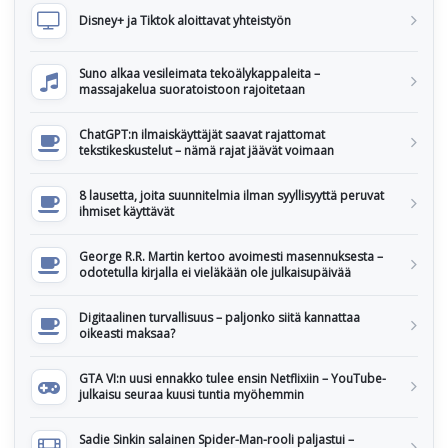
Disney+ ja Tiktok aloittavat yhteistyön
Suno alkaa vesileimata tekoälykappaleita –
massajakelua suoratoistoon rajoitetaan
ChatGPT:n ilmaiskäyttäjät saavat rajattomat
tekstikeskustelut – nämä rajat jäävät voimaan
8 lausetta, joita suunnitelmia ilman syyllisyyttä peruvat
ihmiset käyttävät
George R.R. Martin kertoo avoimesti masennuksesta –
odotetulla kirjalla ei vieläkään ole julkaisupäivää
Digitaalinen turvallisuus – paljonko siitä kannattaa
oikeasti maksaa?
GTA VI:n uusi ennakko tulee ensin Netflixiin – YouTube-
julkaisu seuraa kuusi tuntia myöhemmin
Sadie Sinkin salainen Spider-Man-rooli paljastui –