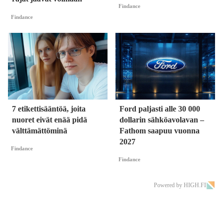
Findance
Findance
7 etikettisääntöä, joita
Ford paljasti alle 30 000
nuoret eivät enää pidä
dollarin sähköavolavan –
välttämättöminä
Fathom saapuu vuonna
2027
Findance
Findance
Powered by HIGH.FI