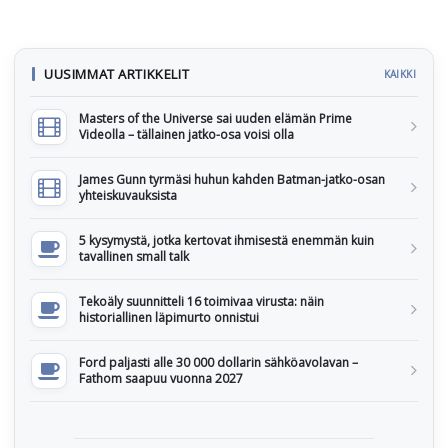
UUSIMMAT ARTIKKELIT
KAIKKI
Masters of the Universe sai uuden elämän Prime
Videolla – tällainen jatko-osa voisi olla
James Gunn tyrmäsi huhun kahden Batman-jatko-osan
yhteiskuvauksista
5 kysymystä, jotka kertovat ihmisestä enemmän kuin
tavallinen small talk
Tekoäly suunnitteli 16 toimivaa virusta: näin
historiallinen läpimurto onnistui
Ford paljasti alle 30 000 dollarin sähköavolavan –
Fathom saapuu vuonna 2027