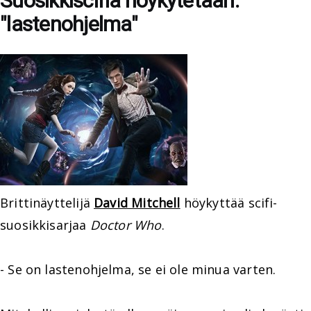
Suosikkiscifiä höykytetään:
"lastenohjelma"
Brittinäyttelijä
David Mitchell
höykyttää scifi-
suosikkisarjaa
Doctor Who
.
- Se on lastenohjelma, se ei ole minua varten.