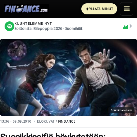
✦
YLLÄTÄ MINUT
KUUNTELEMME NYT
Soittolista: Bilepoppia 2026 - Suomihitit
futureimagebank
13:36 - 09.09.2010
ELOKUVAT /
FINDANCE