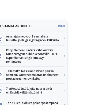
USIMMAT ARTIKKELIT
KAIKKI
Asianajaja neuvoo: 3 rauhallista
lausetta, joilla gaslightingin voi katkaista
KPop Demon Hunters -tähti Audrey
Nuna siirtyy Republic Recordsille – uusi
superHuman-single ilmestyy
perjantaina
Tallensitko taas kiinnostavan paikan
someen? Outernet muuttaa unohtuneet
postaukset menovinkeiksi
7 etikettisääntöä, joita nuoret eivät
enää pidä välttämättöminä
The X-Files -elokuva palaa synkempänä