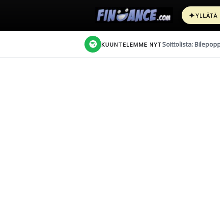
✦
YLLÄTÄ
Soittolista: Bilepop
KUUNTELEMME NYT