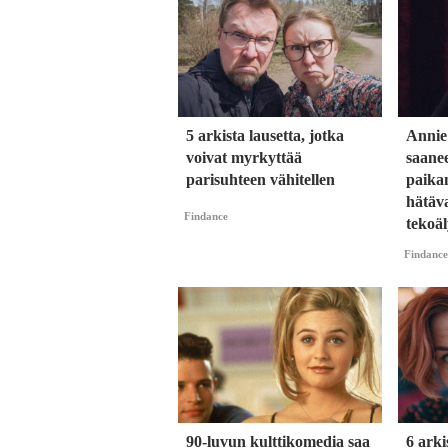
5 arkista lausetta, jotka
Annie
voivat myrkyttää
saane
parisuhteen vähitellen
paika
hätäva
Findance
tekoäl
Findance
90-luvun kulttikomedia saa
6 arki