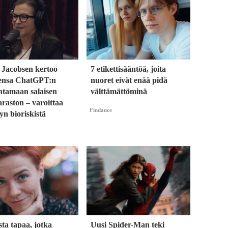
 Jacobsen kertoo
7 etikettisääntöä, joita
ensa ChatGPT:n
nuoret eivät enää pidä
ntamaan salaisen
välttämättöminä
raston – varoittaa
Findance
yn bioriskistä
sta tapaa, jotka
Uusi Spider-Man teki