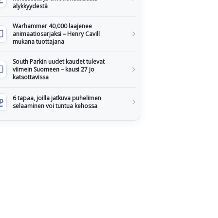
älykkyydestä
Warhammer 40,000 laajenee
animaatiosarjaksi – Henry Cavill
mukana tuottajana
South Parkin uudet kaudet tulevat
viimein Suomeen – kausi 27 jo
katsottavissa
6 tapaa, joilla jatkuva puhelimen
selaaminen voi tuntua kehossa