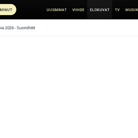
 MINUT
UUSIMMAT
VIIHDE
ELOKUVAT
TV
MUSIIK
pia 2026 - Suomihitit