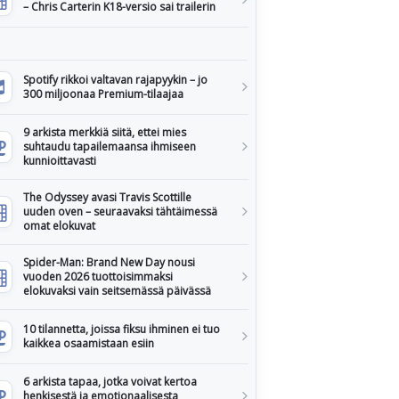
– Chris Carterin K18-versio sai trailerin
Spotify rikkoi valtavan rajapyykin – jo
300 miljoonaa Premium-tilaajaa
9 arkista merkkiä siitä, ettei mies
suhtaudu tapailemaansa ihmiseen
kunnioittavasti
The Odyssey avasi Travis Scottille
uuden oven – seuraavaksi tähtäimessä
omat elokuvat
Spider-Man: Brand New Day nousi
vuoden 2026 tuottoisimmaksi
elokuvaksi vain seitsemässä päivässä
10 tilannetta, joissa fiksu ihminen ei tuo
kaikkea osaamistaan esiin
6 arkista tapaa, jotka voivat kertoa
henkisestä ja emotionaalisesta