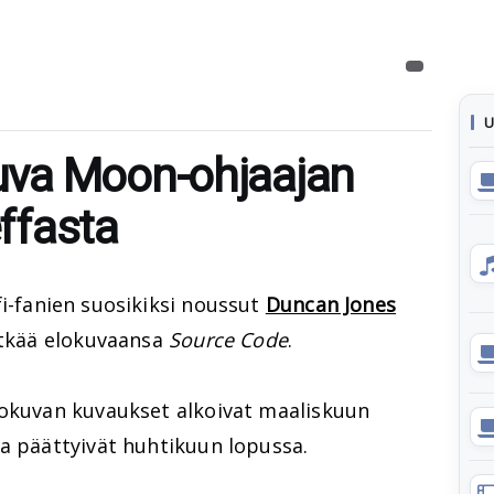
U
va Moon-ohjaajan
effasta
fi-fanien suosikiksi noussut
Duncan Jones
pitkää elokuvaansa
Source Code
.
okuvan kuvaukset alkoivat maaliskuun
ja päättyivät huhtikuun lopussa.