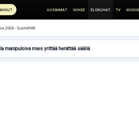
 MINUT
UUSIMMAT
VIIHDE
ELOKUVAT
TV
MUSIIK
pia 2026 - Suomihitit
lla manipuloiva mies yrittää herättää sääliä