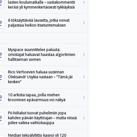
lasten koulumatkalle – vastakommentti
keräsi yli kymmenkertaisesti tykkäyksiä
6 töksäyttävää lausetta, jotka voivat
paljastaa heikon itsetuntemuksen
Myspace suunnittelee paluuta:
omistajat haluavat haastaa algoritmien
hallitseman somen
Rico Verhoeven haluaa uusinnan
Oleksandr Usykia vastaan – "Tämä jäi
kesken"
10 arkista tapaa, joilla miehen
krooninen epävarmuus voi näkyä
Pii-hiiliakut tuovat puhelimiin jopa
kahden päivän käyttöajan – mutta niissä
piilee vaikea vaihtokauppa
Nvidian tekoälyliitto kasvoi yli 120