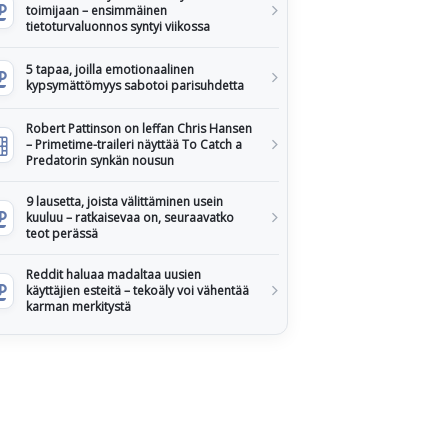
toimijaan – ensimmäinen
tietoturvaluonnos syntyi viikossa
5 tapaa, joilla emotionaalinen
kypsymättömyys sabotoi parisuhdetta
Robert Pattinson on leffan Chris Hansen
– Primetime-traileri näyttää To Catch a
Predatorin synkän nousun
9 lausetta, joista välittäminen usein
kuuluu – ratkaisevaa on, seuraavatko
teot perässä
Reddit haluaa madaltaa uusien
käyttäjien esteitä – tekoäly voi vähentää
karman merkitystä