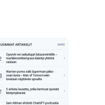
USIMMAT ARTIKKELIT
KAIKKI
OpenAI vei vaikuttajat luksusretriitille –
markkinointitempaus kääntyi yhtiötä
vastaan
Warner-pomo näki Superman-jatko-
osan kuvia – Man of Tomorrowin
luvataan näyttävän upealta
5 arkista lausetta, jotka kertovat syvästä
kiintymyksestä
Sam Altman ehdotti ChatGPT-podcastia