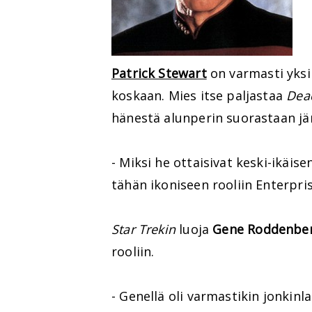
Patrick Stewart
on varmasti yks
koskaan. Mies itse paljastaa
Dea
hänestä alunperin suorastaan jä
- Miksi he ottaisivat keski-ikäise
tähän ikoniseen rooliin Enterpri
Star Trekin
luoja
Gene Roddenbe
rooliin.
- Genellä oli varmastikin jonkinla