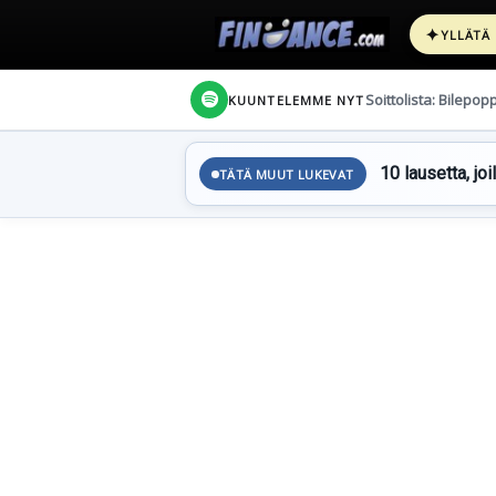
✦
YLLÄTÄ
Soittolista: Bilepop
KUUNTELEMME NYT
10 lausetta, joi
TÄTÄ MUUT LUKEVAT