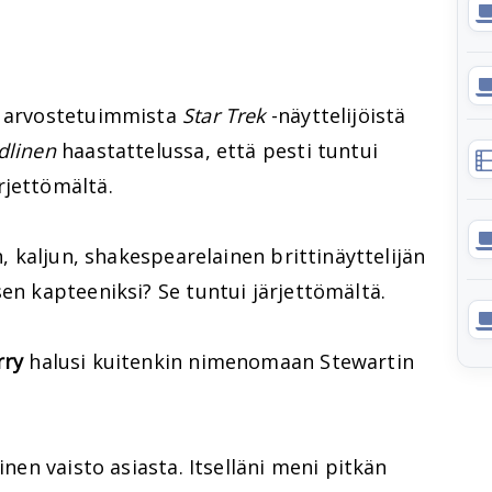
i arvostetuimmista
Star Trek
-näyttelijöistä
dlinen
haastattelussa, että pesti tuntui
rjettömältä.
n, kaljun, shakespearelainen brittinäyttelijän
sen kapteeniksi? Se tuntui järjettömältä.
rry
halusi kuitenkin nimenomaan Stewartin
inen vaisto asiasta. Itselläni meni pitkän