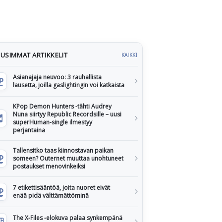
USIMMAT ARTIKKELIT
KAIKKI
Asianajaja neuvoo: 3 rauhallista
lausetta, joilla gaslightingin voi katkaista
KPop Demon Hunters -tähti Audrey
Nuna siirtyy Republic Recordsille – uusi
superHuman-single ilmestyy
perjantaina
Tallensitko taas kiinnostavan paikan
someen? Outernet muuttaa unohtuneet
postaukset menovinkeiksi
7 etikettisääntöä, joita nuoret eivät
enää pidä välttämättöminä
The X-Files -elokuva palaa synkempänä