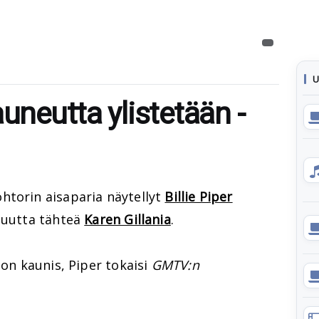
U
auneutta ylistetään -
htorin aisaparia näytellyt
Billie Piper
n uutta tähteä
Karen Gillania
.
 on kaunis, Piper tokaisi
GMTV:n