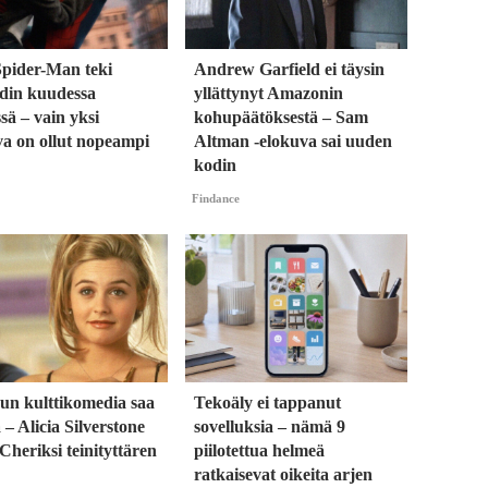
Spider-Man teki
Andrew Garfield ei täysin
rdin kuudessa
yllättynyt Amazonin
sä – vain yksi
kohupäätöksestä – Sam
va on ollut nopeampi
Altman -elokuva sai uuden
kodin
Findance
vun kulttikomedia saa
Tekoäly ei tappanut
 – Alicia Silverstone
sovelluksia – nämä 9
Cheriksi teinityttären
piilotettua helmeä
ratkaisevat oikeita arjen