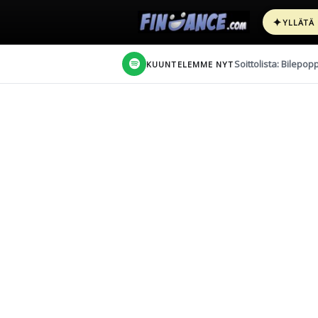
✦
YLLÄTÄ
Soittolista: Bilepop
KUUNTELEMME NYT