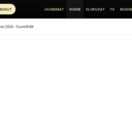
 MINUT
UUSIMMAT
VIIHDE
ELOKUVAT
TV
MUSIIK
pia 2026 - Suomihitit