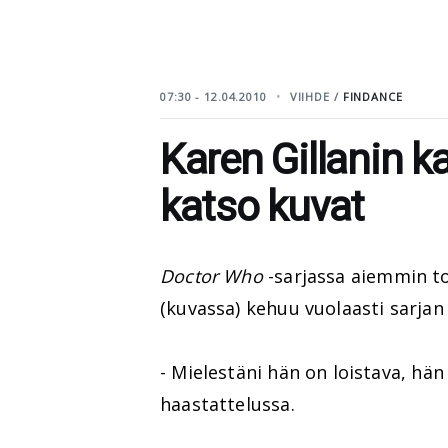
07:30 - 12.04.2010
VIIHDE /
FINDANCE
Karen Gillanin k
katso kuvat
Doctor Who
-sarjassa aiemmin to
(kuvassa) kehuu vuolaasti sarja
- Mielestäni hän on loistava, hän
haastattelussa.