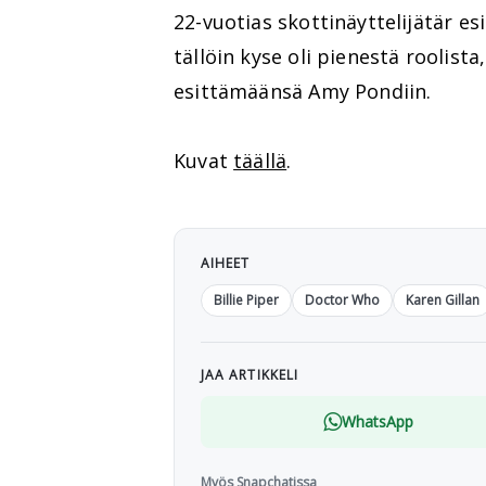
22-vuotias skottinäyttelijätär es
tällöin kyse oli pienestä roolist
esittämäänsä Amy Pondiin.
Kuvat
täällä
.
AIHEET
Billie Piper
Doctor Who
Karen Gillan
JAA ARTIKKELI
WhatsApp
Myös Snapchatissa