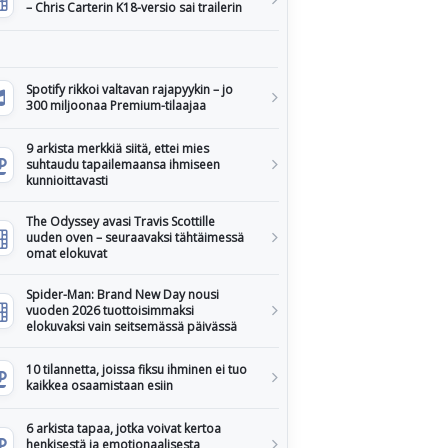
– Chris Carterin K18-versio sai trailerin
Spotify rikkoi valtavan rajapyykin – jo
300 miljoonaa Premium-tilaajaa
9 arkista merkkiä siitä, ettei mies
suhtaudu tapailemaansa ihmiseen
kunnioittavasti
The Odyssey avasi Travis Scottille
uuden oven – seuraavaksi tähtäimessä
omat elokuvat
Spider-Man: Brand New Day nousi
vuoden 2026 tuottoisimmaksi
elokuvaksi vain seitsemässä päivässä
10 tilannetta, joissa fiksu ihminen ei tuo
kaikkea osaamistaan esiin
6 arkista tapaa, jotka voivat kertoa
henkisestä ja emotionaalisesta