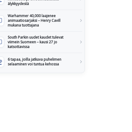
älykkyydestä
Warhammer 40,000 laajenee
animaatiosarjaksi – Henry Cavill
mukana tuottajana
South Parkin uudet kaudet tulevat
viimein Suomeen – kausi 27 jo
katsottavissa
6 tapaa, joilla jatkuva puhelimen
selaaminen voi tuntua kehossa