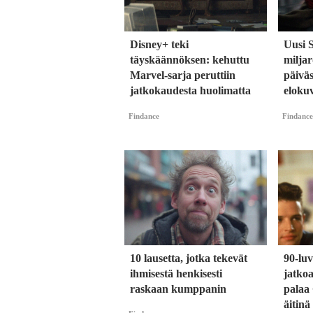
Disney+ teki
Uusi 
täyskäännöksen: kehuttu
milja
Marvel-sarja peruttiin
päiväs
jatkokaudesta huolimatta
eloku
Findance
Findance
10 lausetta, jotka tekevät
90-lu
ihmisestä henkisesti
jatkoa
raskaan kumppanin
palaa 
äitinä