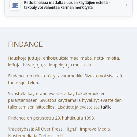
Reddit haluaa madaltaa uusien käyttäjien esteitä –
tekoäly voi vähentää karman merkitystä
FINDANCE
Hauskoja juttuja, erikoisuuksia maailmalta, netti-ilmiöitä,
leffoja, tv-sarjoja, videopelejä ja musiikkia.
Findance on rekisteröity tavaramerkki. Sivusto voi sisältää
tuotesijoittelua.
Sivustolla käytetään evästeitä käyttökokemuksen
parantamiseen. Sivustoa käyttämällä hyväksyt evästeiden
tallentamisen laitteellesi. Lisätietoja evästeistä
täällä
.
Findance on perustettu 20. huhtikuuta 1998.
Yhteistyössä: All Over Press, High.fi, Improve Media,
Nostemedia ja Turbovisio.fi.