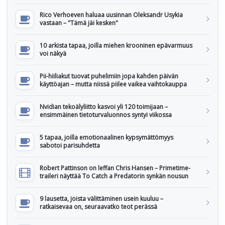
Rico Verhoeven haluaa uusinnan Oleksandr Usykia
vastaan – "Tämä jäi kesken"
10 arkista tapaa, joilla miehen krooninen epävarmuus
voi näkyä
Pii-hiiliakut tuovat puhelimiin jopa kahden päivän
käyttöajan – mutta niissä piilee vaikea vaihtokauppa
Nvidian tekoälyliitto kasvoi yli 120 toimijaan –
ensimmäinen tietoturvaluonnos syntyi viikossa
5 tapaa, joilla emotionaalinen kypsymättömyys
sabotoi parisuhdetta
Robert Pattinson on leffan Chris Hansen – Primetime-
traileri näyttää To Catch a Predatorin synkän nousun
9 lausetta, joista välittäminen usein kuuluu –
ratkaisevaa on, seuraavatko teot perässä