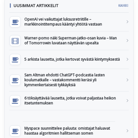
UUSIMMAT ARTIKKELIT
KAIKKI
OpenAI vei vaikuttajat luksusretriitille –
markkinointitempaus kääntyi yhtiötä vastaan
Warner-pomo näki Superman-jatko-osan kuvia – Man
of Tomorrowin luvataan näyttävän upealta
5 arkista lausetta, jotka kertovat syvästä kiintymyksestä
Sam Altman ehdotti ChatGPT-podcastia lasten
koulumatkalle – vastakommentti keräsi yli
kymmenkertaisesti tykkäyksiä
6 töksäyttävää lausetta, jotka voivat paljastaa heikon
itsetuntemuksen
Myspace suunnittelee paluuta: omistajat haluavat
haastaa algoritmien hallitseman somen