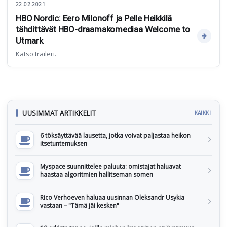
22.02.2021
HBO Nordic: Eero Milonoff ja Pelle Heikkilä
tähdittävät HBO-draamakomediaa Welcome to
Utmark
Katso traileri.
UUSIMMAT ARTIKKELIT
KAIKKI
6 töksäyttävää lausetta, jotka voivat paljastaa heikon
itsetuntemuksen
Myspace suunnittelee paluuta: omistajat haluavat
haastaa algoritmien hallitseman somen
Rico Verhoeven haluaa uusinnan Oleksandr Usykia
vastaan – "Tämä jäi kesken"