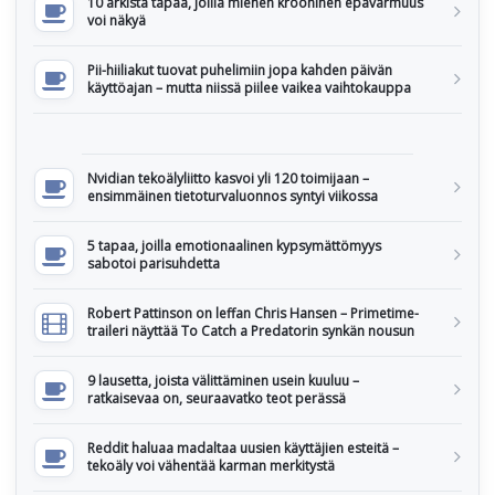
10 arkista tapaa, joilla miehen krooninen epävarmuus
voi näkyä
Pii-hiiliakut tuovat puhelimiin jopa kahden päivän
käyttöajan – mutta niissä piilee vaikea vaihtokauppa
Nvidian tekoälyliitto kasvoi yli 120 toimijaan –
ensimmäinen tietoturvaluonnos syntyi viikossa
5 tapaa, joilla emotionaalinen kypsymättömyys
sabotoi parisuhdetta
Robert Pattinson on leffan Chris Hansen – Primetime-
traileri näyttää To Catch a Predatorin synkän nousun
9 lausetta, joista välittäminen usein kuuluu –
ratkaisevaa on, seuraavatko teot perässä
Reddit haluaa madaltaa uusien käyttäjien esteitä –
tekoäly voi vähentää karman merkitystä