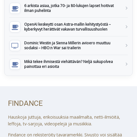
6 arkista asiaa, jotka 70- ja 80-lukujen lapset hoitivat
ilman puhelinta
OpenAI keskeytti osan Astra-mallin kehitystyöstä –
kyberkyvyt herättivät vakavan turvallisuushuolen
Dominic Westin ja Sienna Millerin avioero muuttuu
sodaksi – HBO:n War sai trailerin
Mikä tekee ihmisestä viehättävän? Neljä sukupolvea
painottaa eri asioita
FINDANCE
Hauskoja juttuja, erikoisuuksia maailmalta, netti-ilmiöitä,
leffoja, tv-sarjoja, videopelejä ja musiikkia.
Findance on rekisteröity tavaramerkki. Sivusto voi sisältää