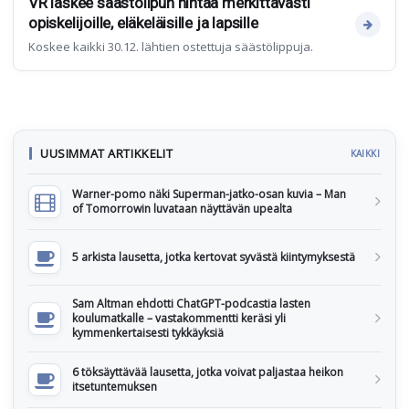
VR laskee säästölipun hintaa merkittävästi
opiskelijoille, eläkeläisille ja lapsille
Koskee kaikki 30.12. lähtien ostettuja säästölippuja.
UUSIMMAT ARTIKKELIT
KAIKKI
Warner-pomo näki Superman-jatko-osan kuvia – Man
of Tomorrowin luvataan näyttävän upealta
5 arkista lausetta, jotka kertovat syvästä kiintymyksestä
Sam Altman ehdotti ChatGPT-podcastia lasten
koulumatkalle – vastakommentti keräsi yli
kymmenkertaisesti tykkäyksiä
6 töksäyttävää lausetta, jotka voivat paljastaa heikon
itsetuntemuksen