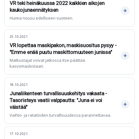
VR teki heinäkuussa 2022 kaikkien aikojen
kaukojunaennätyksen
Huima nousu edelliseen vuoteen.
25.10.2021
VR lopettaa maskipakon, maskisuositus pysyy -
"Emme enää puutu maskittomuuteen junissa"
Matkustajat voivat jatkossa itse päättää
kasvomaskistaan.
18.10.2021
Junaliikenteen turvallisuuskehitys vakaata -
Tasoristeys vaatii valppautta: "Juna ei voi
väistää"
Vaihto- ja ratatöiden turvallisuudessa parannettavaa.
17.10.2021