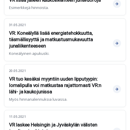
VR lisää jälleen kaukoliikenteen junavuoroja
Esimerkkejä hinnoista.
31.05.2021
VR: Koneälyllä lisää energiatehokkuutta,
täsmällisyyttä ja matkustusmukavuutta
junaliikenteeseen
Koneälyinen apukuski.
20.05.2021
VR tuo kesäksi myyntiin uuden lipputyypin:
lomalipulla voi matkustaa rajattomasti VR:n
lähi- ja kaukojunissa
Myös hinnanalennuksia luvassa.
11.05.2021
VR laskee Helsingin ja Jyväskylän välisten