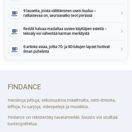
9 lausetta, joista välittäminen usein kuuluu –
ratkaisevaa on, seuraavatko teot perässä
Reddit haluaa madaltaa uusien käyttäjien esteitä –
tekoäly voi vähentää karman merkitystä
6 arkista asiaa, jotka 70- ja 80-lukujen lapset hoitivat
ilman puhelinta
FINDANCE
Hauskoja juttuja, erikoisuuksia maailmalta, netti-ilmiöitä,
leffoja, tv-sarjoja, videopelejä ja musiikkia.
Findance on rekisteröity tavaramerkki. Sivusto voi sisältää
tuotesijoittelua.