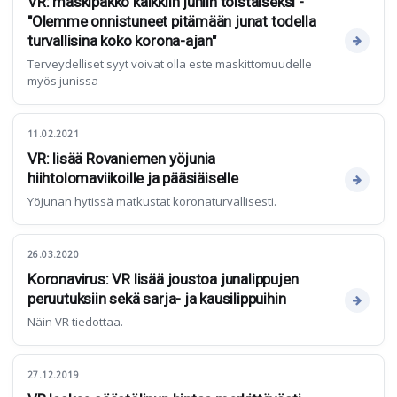
VR: maskipakko kaikkiin juniin toistaiseksi -
"Olemme onnistuneet pitämään junat todella
turvallisina koko korona-ajan"
Terveydelliset syyt voivat olla este maskittomuudelle
myös junissa
11.02.2021
VR: lisää Rovaniemen yöjunia
hiihtolomaviikoille ja pääsiäiselle
Yöjunan hytissä matkustat koronaturvallisesti.
26.03.2020
Koronavirus: VR lisää joustoa junalippujen
peruutuksiin sekä sarja- ja kausilippuihin
Näin VR tiedottaa.
27.12.2019