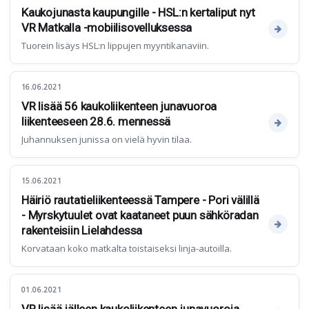
Kaukojunasta kaupungille - HSL:n kertaliput nyt
VR Matkalla -mobiilisovelluksessa
Tuorein lisäys HSL:n lippujen myyntikanaviin.
16.06.2021
VR lisää 56 kaukoliikenteen junavuoroa
liikenteeseen 28.6. mennessä
Juhannuksen junissa on vielä hyvin tilaa.
15.06.2021
Häiriö rautatieliikenteessä Tampere - Pori välillä
- Myrskytuulet ovat kaataneet puun sähköradan
rakenteisiin Lielahdessa
Korvataan koko matkalta toistaiseksi linja-autoilla.
01.06.2021