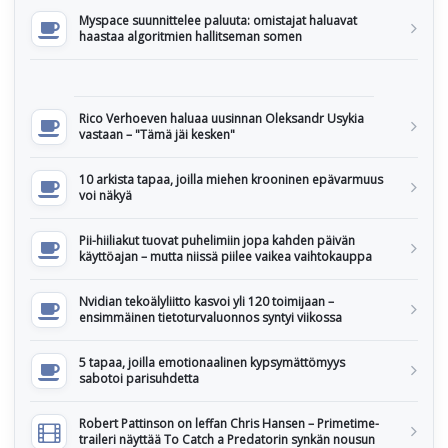
Myspace suunnittelee paluuta: omistajat haluavat
haastaa algoritmien hallitseman somen
Rico Verhoeven haluaa uusinnan Oleksandr Usykia
vastaan – "Tämä jäi kesken"
10 arkista tapaa, joilla miehen krooninen epävarmuus
voi näkyä
Pii-hiiliakut tuovat puhelimiin jopa kahden päivän
käyttöajan – mutta niissä piilee vaikea vaihtokauppa
Nvidian tekoälyliitto kasvoi yli 120 toimijaan –
ensimmäinen tietoturvaluonnos syntyi viikossa
5 tapaa, joilla emotionaalinen kypsymättömyys
sabotoi parisuhdetta
Robert Pattinson on leffan Chris Hansen – Primetime-
traileri näyttää To Catch a Predatorin synkän nousun