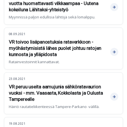
vuotta huomattavasti vilkkaampaa - Uutena
kokeiluna Lähitaksi-yhteistyö
Myynnissä paljon edullisia lähtöjä sekä lomalippu.
08.09.2021
VR toivoo lisäpanostuksia rataverkkoon -
myöhästymisistä lähes puolet johtuu ratojen
kunnosta ja ylläpidosta
Ratainvestoinnit kannattavat.
23.08.2021
VR peruu useita aamujunia sähköratavaurion
vuoksi - mm. Vaasasta, Kokkolasta ja Oulusta
Tampereelle
Häiriö rautatieliikenteessä Tampere-Parkano -välillä.
19.08.2021