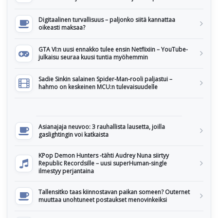
Digitaalinen turvallisuus – paljonko siitä kannattaa
oikeasti maksaa?
GTA VI:n uusi ennakko tulee ensin Netflixiin – YouTube-
julkaisu seuraa kuusi tuntia myöhemmin
Sadie Sinkin salainen Spider-Man-rooli paljastui –
hahmo on keskeinen MCU:n tulevaisuudelle
Asianajaja neuvoo: 3 rauhallista lausetta, joilla
gaslightingin voi katkaista
KPop Demon Hunters -tähti Audrey Nuna siirtyy
Republic Recordsille – uusi superHuman-single
ilmestyy perjantaina
Tallensitko taas kiinnostavan paikan someen? Outernet
muuttaa unohtuneet postaukset menovinkeiksi