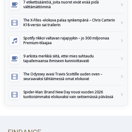
7 etikettisääntöä, joita nuoret eivät enää pidä
välttämättöminä
The X-Files -elokuva palaa synkempänä – Chris Carterin
K18-versio sai trailerin
Spotify rikkoi valtavan rajapyykin – jo 300 miljoonaa
Premium-tilaajaa
9 arkista merkkiä siitä, ettei mies suhtaudu
tapailemaansa ihmiseen kunnioittavasti
The Odyssey avasi Travis Scottille uuden oven –
seuraavaksi tähtäimessä omat elokuvat
Spider-Man: Brand New Day nousi vuoden 2026
tuottoisimmaksi elokuvaksi vain seitsemässä päivässä