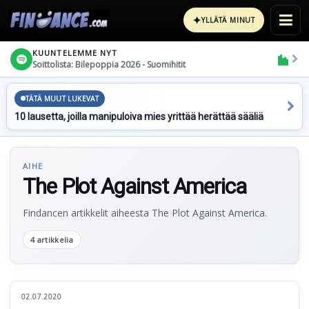
✦
YLLÄTÄ MINUT
KUUNTELEMME NYT
Soittolista: Bilepoppia 2026 - Suomihitit
TÄTÄ MUUT LUKEVAT
10 lausetta, joilla manipuloiva mies yrittää herättää sääliä
AIHE
The Plot Against America
Findancen artikkelit aiheesta The Plot Against America.
4 artikkelia
02.07.2020