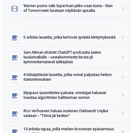
Warner-pomo näki Superman-jatko-osan kuvia – Man
of Tomorrowin luvataan näyttävän upealta
5 arkista lausetta, jotka kertovat syvästä kiintymyksestä
Sam Altman ehdotti ChatGPT-podcastia lasten
koulumatkalle – vastakommentti keräsi yli
kymmenkertaisesti tykkäyksiä
6 töksäyttävää lausetta, jotka voivat paljastaa heikon
itsetuntemuksen
Myspace suunnittelee paluuta: omistajat haluavat
haastaa algoritmien hallitseman somen
Rico Verhoeven haluaa uusinnan Oleksandr Usykia
vastaan – "Tämä jäi kesken"
10 arkista tapaa, joilla miehen krooninen epävarmuus