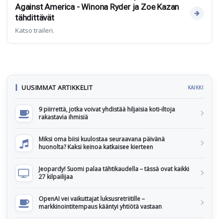
Against America - Winona Ryder ja Zoe Kazan
tähdittävät
Katso traileri.
UUSIMMAT ARTIKKELIT
KAIKKI
9 piirrettä, jotka voivat yhdistää hiljaisia koti-iltoja
rakastavia ihmisiä
Miksi oma biisi kuulostaa seuraavana päivänä
huonolta? Kaksi keinoa katkaisee kierteen
Jeopardy! Suomi palaa tähtikaudella – tässä ovat kaikki
27 kilpailijaa
OpenAI vei vaikuttajat luksusretriitille –
markkinointitempaus kääntyi yhtiötä vastaan