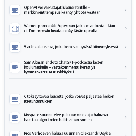
OpenAI vei vaikuttajat luksusretriitille –
markkinointitempaus kääntyi yhtiötä vastaan
Warner-pomo näki Superman-jatko-osan kuvia – Man
of Tomorrowin luvataan näyttävän upealta
5 arkista lausetta, jotka kertovat syvästä kiintymyksestä
Sam Altman ehdotti ChatGPT-podcastia lasten
koulumatkalle – vastakommentti keräsi yli
kymmenkertaisesti tykkäyksiä
6 töksäyttävää lausetta, jotka voivat paljastaa heikon
itsetuntemuksen
Myspace suunnittelee paluuta: omistajat haluavat
haastaa algoritmien hallitseman somen
Rico Verhoeven haluaa uusinnan Oleksandr Usykia