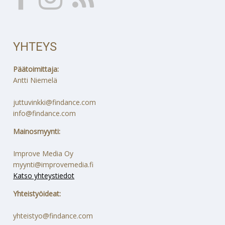
YHTEYS
Päätoimittaja:
Antti Niemelä
juttuvinkki@findance.com
info@findance.com
Mainosmyynti:
Improve Media Oy
myynti@improvemedia.fi
Katso yhteystiedot
Yhteistyöideat:
yhteistyo@findance.com