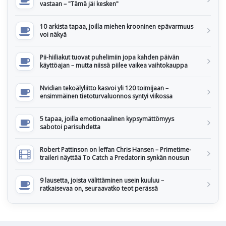
vastaan – "Tämä jäi kesken"
10 arkista tapaa, joilla miehen krooninen epävarmuus
voi näkyä
Pii-hiiliakut tuovat puhelimiin jopa kahden päivän
käyttöajan – mutta niissä piilee vaikea vaihtokauppa
Nvidian tekoälyliitto kasvoi yli 120 toimijaan –
ensimmäinen tietoturvaluonnos syntyi viikossa
5 tapaa, joilla emotionaalinen kypsymättömyys
sabotoi parisuhdetta
Robert Pattinson on leffan Chris Hansen – Primetime-
traileri näyttää To Catch a Predatorin synkän nousun
9 lausetta, joista välittäminen usein kuuluu –
ratkaisevaa on, seuraavatko teot perässä