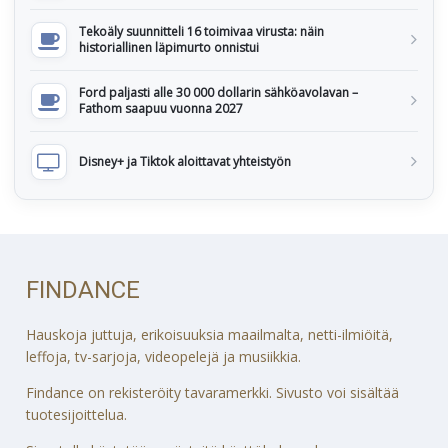
Tekoäly suunnitteli 16 toimivaa virusta: näin
historiallinen läpimurto onnistui
Ford paljasti alle 30 000 dollarin sähköavolavan –
Fathom saapuu vuonna 2027
Disney+ ja Tiktok aloittavat yhteistyön
FINDANCE
Hauskoja juttuja, erikoisuuksia maailmalta, netti-ilmiöitä,
leffoja, tv-sarjoja, videopelejä ja musiikkia.
Findance on rekisteröity tavaramerkki. Sivusto voi sisältää
tuotesijoittelua.