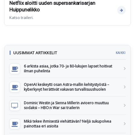
Netflix aloitti uuden supersankarisarjan
Huippunelikko
Katso traileri.
UUSIMMAT ARTIKKELIT
KAIKKI
6 arkista asiaa, jotka 70- ja 80-lukujen lapset hoitivat
ilman puhelinta
OpenAI keskeytti osan Astra-mallin kehitystyöstä –
kyberkyvyt herättivät vakavan turvallisuushuolen
Dominic Westin ja Sienna Millerin avioero muuttuu
sodaksi – HBO:n War sai trailerin
Mikä tekee ihmisestä viehättävän? Neljä sukupolvea
painottaa eri asioita