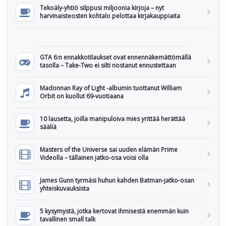
Tekoäly-yhtiö silppusi miljoonia kirjoja – nyt
harvinaisteosten kohtalo pelottaa kirjakauppiaita
GTA 6:n ennakkotilaukset ovat ennennäkemättömällä
tasolla – Take-Two ei silti nostanut ennustettaan
Madonnan Ray of Light -albumin tuottanut William
Orbit on kuollut 69-vuotiaana
10 lausetta, joilla manipuloiva mies yrittää herättää
sääliä
Masters of the Universe sai uuden elämän Prime
Videolla – tällainen jatko-osa voisi olla
James Gunn tyrmäsi huhun kahden Batman-jatko-osan
yhteiskuvauksista
5 kysymystä, jotka kertovat ihmisestä enemmän kuin
tavallinen small talk