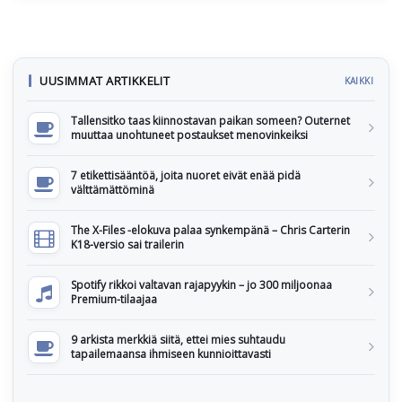
UUSIMMAT ARTIKKELIT
KAIKKI
Tallensitko taas kiinnostavan paikan someen? Outernet
muuttaa unohtuneet postaukset menovinkeiksi
7 etikettisääntöä, joita nuoret eivät enää pidä
välttämättöminä
The X-Files -elokuva palaa synkempänä – Chris Carterin
K18-versio sai trailerin
Spotify rikkoi valtavan rajapyykin – jo 300 miljoonaa
Premium-tilaajaa
9 arkista merkkiä siitä, ettei mies suhtaudu
tapailemaansa ihmiseen kunnioittavasti