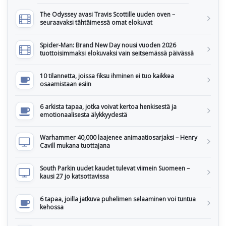
The Odyssey avasi Travis Scottille uuden oven –
seuraavaksi tähtäimessä omat elokuvat
Spider-Man: Brand New Day nousi vuoden 2026
tuottoisimmaksi elokuvaksi vain seitsemässä päivässä
10 tilannetta, joissa fiksu ihminen ei tuo kaikkea
osaamistaan esiin
6 arkista tapaa, jotka voivat kertoa henkisestä ja
emotionaalisesta älykkyydestä
Warhammer 40,000 laajenee animaatiosarjaksi – Henry
Cavill mukana tuottajana
South Parkin uudet kaudet tulevat viimein Suomeen –
kausi 27 jo katsottavissa
6 tapaa, joilla jatkuva puhelimen selaaminen voi tuntua
kehossa