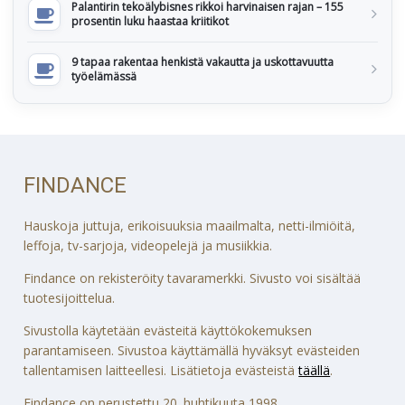
Palantirin tekoälybisnes rikkoi harvinaisen rajan – 155
prosentin luku haastaa kriitikot
9 tapaa rakentaa henkistä vakautta ja uskottavuutta
työelämässä
FINDANCE
Hauskoja juttuja, erikoisuuksia maailmalta, netti-ilmiöitä,
leffoja, tv-sarjoja, videopelejä ja musiikkia.
Findance on rekisteröity tavaramerkki. Sivusto voi sisältää
tuotesijoittelua.
Sivustolla käytetään evästeitä käyttökokemuksen
parantamiseen. Sivustoa käyttämällä hyväksyt evästeiden
tallentamisen laitteellesi. Lisätietoja evästeistä
täällä
.
Findance on perustettu 20. huhtikuuta 1998.