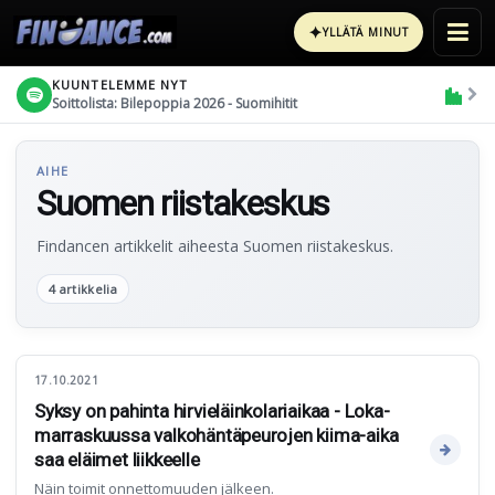
✦
YLLÄTÄ MINUT
KUUNTELEMME NYT
Soittolista: Bilepoppia 2026 - Suomihitit
AIHE
Suomen riistakeskus
Findancen artikkelit aiheesta Suomen riistakeskus.
4 artikkelia
17.10.2021
Syksy on pahinta hirvieläinkolariaikaa - Loka-
marraskuussa valkohäntäpeurojen kiima-aika
saa eläimet liikkeelle
Näin toimit onnettomuuden jälkeen.