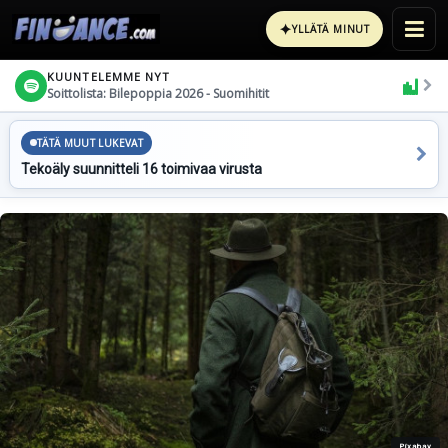
✦
YLLÄTÄ MINUT
KUUNTELEMME NYT
Soittolista: Bilepoppia 2026 - Suomihitit
TÄTÄ MUUT LUKEVAT
Tekoäly suunnitteli 16 toimivaa virusta
Pixabay