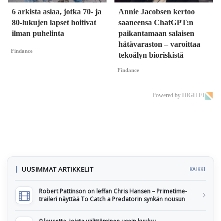
6 arkista asiaa, jotka 70- ja
Annie Jacobsen kertoo
80-lukujen lapset hoitivat
saaneensa ChatGPT:n
ilman puhelinta
paikantamaan salaisen
hätävaraston – varoittaa
Findance
tekoälyn bioriskistä
Findance
Powered by HIGH.FI
UUSIMMAT ARTIKKELIT
KAIKKI
Robert Pattinson on leffan Chris Hansen – Primetime-
traileri näyttää To Catch a Predatorin synkän nousun