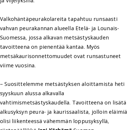
ja viljelyksillä.
Valkohäntäpeurakolareita tapahtuu runsaasti
vahvan peurakannan alueella Etelä- ja Lounais-
Suomessa, jossa alkavan metsästyskauden
tavoitteena on pienentää kantaa. Myös
metsäkaurisonnettomuudet ovat runsastuneet
viime vuosina.
– Suosittelemme metsästyksen aloittamista heti
syyskuun alussa alkavalla
vahtimismetsästyskaudella. Tavoitteena on lisätä
alkusyksyn peura- ja kaurissaalista, jolloin eläimiä
olisi liikenteessä vähemmän loppusyksyllä,