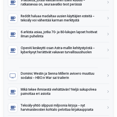
9 lausetta, joista välittäminen usein kuuluu –
ratkaisevaa on, seuraavatko teot perässä
Reddit haluaa madaltaa uusien käyttäjien esteitä –
tekoäly voi vähentää karman merkitystä
6 arkista asiaa, jotka 70- ja 80-lukujen lapset hoitivat
ilman puhelinta
OpenAI keskeytti osan Astra-mallin kehitystyöstä –
kyberkyvyt herättivät vakavan turvallisuushuolen
Dominic Westin ja Sienna Millerin avioero muuttuu
sodaksi – HBO:n War sai trailerin
Mikä tekee ihmisestä viehättävän? Neljä sukupolvea
painottaa eri asioita
Tekoäly-yhtiö silppusi miljoonia kirjoja – nyt
harvinaisteosten kohtalo pelottaa kirjakauppiaita