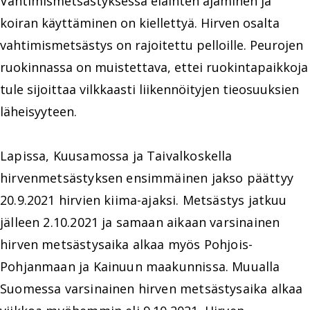
Vahtimismetsästyksessä eläinten ajaminen ja
koiran käyttäminen on kiellettyä. Hirven osalta
vahtimismetsästys on rajoitettu pelloille. Peurojen
ruokinnassa on muistettava, ettei ruokintapaikkoja
tule sijoittaa vilkkaasti liikennöityjen tieosuuksien
läheisyyteen.
Lapissa, Kuusamossa ja Taivalkoskella
hirvenmetsästyksen ensimmäinen jakso päättyy
20.9.2021 hirvien kiima-ajaksi. Metsästys jatkuu
jälleen 2.10.2021 ja samaan aikaan varsinainen
hirven metsästysaika alkaa myös Pohjois-
Pohjanmaan ja Kainuun maakunnissa. Muualla
Suomessa varsinainen hirven metsästysaika alkaa