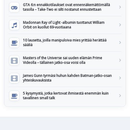
GTA 6:n ennakkotilaukset ovat ennennäkemättömällä
tasolla – Take-Two ei silti nostanut ennustettaan
Madonnan Ray of Light -albumin tuottanut William
Orbit on kuollut 69-vuotiaana
10 lausetta, joilla manipuloiva mies yrittää herättää
sääliä
Masters of the Universe sai uuden elämän Prime
Videolla – tällainen jatko-osa voisi olla
James Gunn tyrmäsi huhun kahden Batman-jatko-osan
yhteiskuvauksista
5 kysymystä, jotka kertovat ihmisestä enemmän kuin
tavallinen small talk