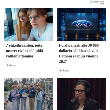
7 etikettisääntöä, joita
Ford paljasti alle 30 000
nuoret eivät enää pidä
dollarin sähköavolavan –
välttämättöminä
Fathom saapuu vuonna
2027
Findance
Findance