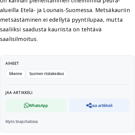
on kannan pienentäminen tiheimmillä peura-
alueilla Etelä- ja Lounais-Suomessa. Metsäkauriin
metsästäminen ei edellytä pyyntilupaa, mutta
saaliiksi saadusta kauriista on tehtävä
saalisilmoitus.
AIHEET
liikenne
Suomen riistakeskus
JAA ARTIKKELI
WhatsApp
Jaa artikkeli
Myös Snapchatissa