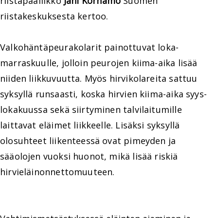
riistapäällikkö
Jani Körhämö
Suomen
riistakeskuksesta kertoo.
Valkohäntäpeurakolarit painottuvat loka-
marraskuulle, jolloin peurojen kiima-aika lisää
niiden liikkuvuutta. Myös hirvikolareita sattuu
syksyllä runsaasti, koska hirvien kiima-aika syys-
lokakuussa sekä siirtyminen talvilaitumille
laittavat eläimet liikkeelle. Lisäksi syksyllä
olosuhteet liikenteessä ovat pimeyden ja
sääolojen vuoksi huonot, mikä lisää riskiä
hirvieläinonnettomuuteen.