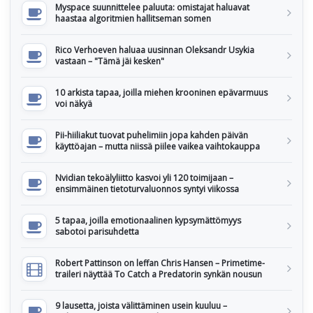
Myspace suunnittelee paluuta: omistajat haluavat
haastaa algoritmien hallitseman somen
Rico Verhoeven haluaa uusinnan Oleksandr Usykia
vastaan – "Tämä jäi kesken"
10 arkista tapaa, joilla miehen krooninen epävarmuus
voi näkyä
Pii-hiiliakut tuovat puhelimiin jopa kahden päivän
käyttöajan – mutta niissä piilee vaikea vaihtokauppa
Nvidian tekoälyliitto kasvoi yli 120 toimijaan –
ensimmäinen tietoturvaluonnos syntyi viikossa
5 tapaa, joilla emotionaalinen kypsymättömyys
sabotoi parisuhdetta
Robert Pattinson on leffan Chris Hansen – Primetime-
traileri näyttää To Catch a Predatorin synkän nousun
9 lausetta, joista välittäminen usein kuuluu –