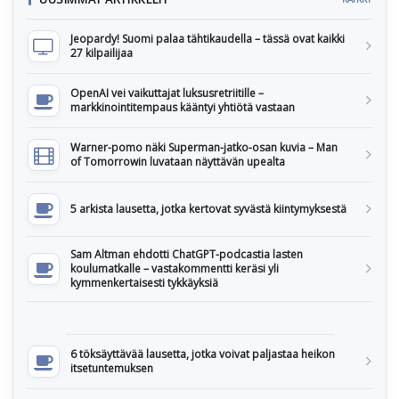
Jeopardy! Suomi palaa tähtikaudella – tässä ovat kaikki
27 kilpailijaa
OpenAI vei vaikuttajat luksusretriitille –
markkinointitempaus kääntyi yhtiötä vastaan
Warner-pomo näki Superman-jatko-osan kuvia – Man
of Tomorrowin luvataan näyttävän upealta
5 arkista lausetta, jotka kertovat syvästä kiintymyksestä
Sam Altman ehdotti ChatGPT-podcastia lasten
koulumatkalle – vastakommentti keräsi yli
kymmenkertaisesti tykkäyksiä
6 töksäyttävää lausetta, jotka voivat paljastaa heikon
itsetuntemuksen