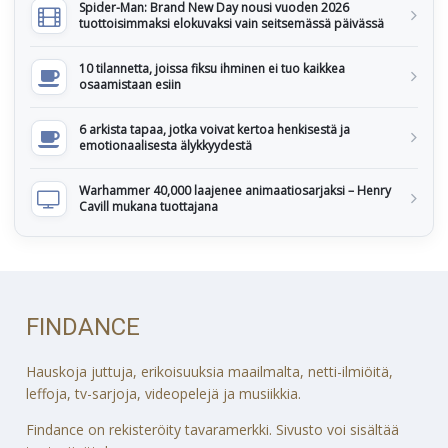
Spider-Man: Brand New Day nousi vuoden 2026
tuottoisimmaksi elokuvaksi vain seitsemässä päivässä
10 tilannetta, joissa fiksu ihminen ei tuo kaikkea
osaamistaan esiin
6 arkista tapaa, jotka voivat kertoa henkisestä ja
emotionaalisesta älykkyydestä
Warhammer 40,000 laajenee animaatiosarjaksi – Henry
Cavill mukana tuottajana
FINDANCE
Hauskoja juttuja, erikoisuuksia maailmalta, netti-ilmiöitä,
leffoja, tv-sarjoja, videopelejä ja musiikkia.
Findance on rekisteröity tavaramerkki. Sivusto voi sisältää