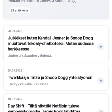
Findancen artikkelit aiheesta Snoop Dogg.
33 artikkelia
28.09.2023
Julkkikset kuten Kendall Jenner ja Snoop Dogg
muuttuvat tekoäly-chatboteiksi Metan uudessa
hankkeessa
Uuden aikakauden viihdettä.
25.09.2023
Twerkkaaja Tinze ja Snoop Dogg yhteistyöhön
Esiintyy keikalla Dublinissa.
18.07.2022
Day Shift - Tältä näyttää Netflixin tuleva
vampyyrikomedia, Jamie Foxx tähdittää