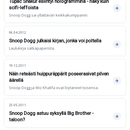
Tupac Shakur esiintyi hologrammina - näky kuin
scifi-leffoista
Snoop Dogg sai yllättävän keikkakumppanin.
06.04.2012
Snoop Dogg julkaisi kirjan, jonka voi poltella
Laulukirja sätkäpaperista.
19.12.2011
Näin reteästi huippuräppärit poseerasivat pilven
äärellä
Snoop Dogg ja Wiz Khalifa ovat löytäneet toisensa.
25.05.2011
Snoop Dogg astuu syksyllä Big Brother -
taloon?