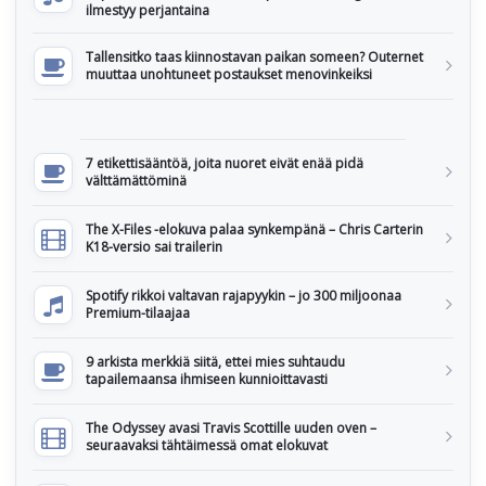
ilmestyy perjantaina
Tallensitko taas kiinnostavan paikan someen? Outernet
muuttaa unohtuneet postaukset menovinkeiksi
7 etikettisääntöä, joita nuoret eivät enää pidä
välttämättöminä
The X-Files -elokuva palaa synkempänä – Chris Carterin
K18-versio sai trailerin
Spotify rikkoi valtavan rajapyykin – jo 300 miljoonaa
Premium-tilaajaa
9 arkista merkkiä siitä, ettei mies suhtaudu
tapailemaansa ihmiseen kunnioittavasti
The Odyssey avasi Travis Scottille uuden oven –
seuraavaksi tähtäimessä omat elokuvat