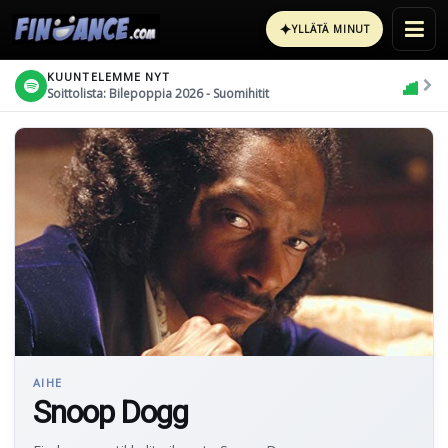
✦
YLLÄTÄ MINUT
KUUNTELEMME NYT
Soittolista: Bilepoppia 2026 - Suomihitit
AIHE
Snoop Dogg