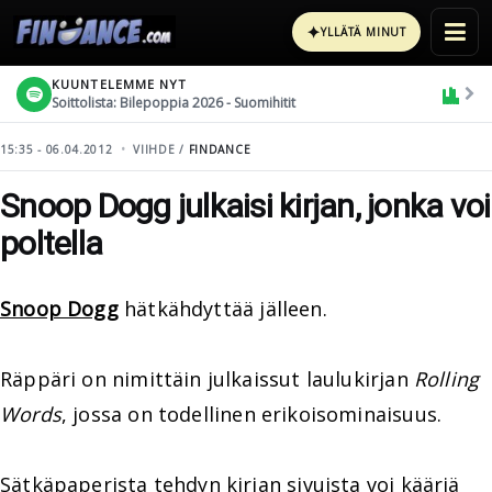
✦
YLLÄTÄ MINUT
KUUNTELEMME NYT
Soittolista: Bilepoppia 2026 - Suomihitit
15:35 - 06.04.2012
VIIHDE /
FINDANCE
Snoop Dogg julkaisi kirjan, jonka voi
poltella
Snoop Dogg
hätkähdyttää jälleen.
Räppäri on nimittäin julkaissut laulukirjan
Rolling
Words
, jossa on todellinen erikoisominaisuus.
Sätkäpaperista tehdyn kirjan sivuista voi kääriä