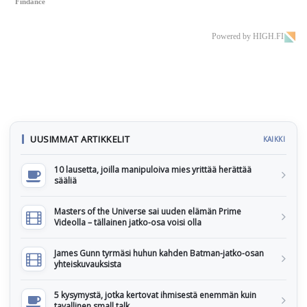
Findance
Powered by HIGH.FI
UUSIMMAT ARTIKKELIT
KAIKKI
10 lausetta, joilla manipuloiva mies yrittää herättää
sääliä
Masters of the Universe sai uuden elämän Prime
Videolla – tällainen jatko-osa voisi olla
James Gunn tyrmäsi huhun kahden Batman-jatko-osan
yhteiskuvauksista
5 kysymystä, jotka kertovat ihmisestä enemmän kuin
tavallinen small talk