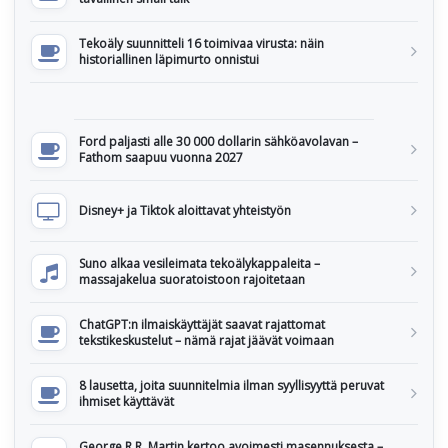
Tekoäly suunnitteli 16 toimivaa virusta: näin
historiallinen läpimurto onnistui
Ford paljasti alle 30 000 dollarin sähköavolavan –
Fathom saapuu vuonna 2027
Disney+ ja Tiktok aloittavat yhteistyön
Suno alkaa vesileimata tekoälykappaleita –
massajakelua suoratoistoon rajoitetaan
ChatGPT:n ilmaiskäyttäjät saavat rajattomat
tekstikeskustelut – nämä rajat jäävät voimaan
8 lausetta, joita suunnitelmia ilman syyllisyyttä peruvat
ihmiset käyttävät
George R.R. Martin kertoo avoimesti masennuksesta –