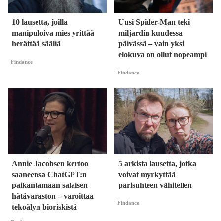
10 lausetta, joilla
Uusi Spider-Man teki
manipuloiva mies yrittää
miljardin kuudessa
herättää sääliä
päivässä – vain yksi
elokuva on ollut nopeampi
Findance
Findance
Annie Jacobsen kertoo
5 arkista lausetta, jotka
saaneensa ChatGPT:n
voivat myrkyttää
paikantamaan salaisen
parisuhteen vähitellen
hätävaraston – varoittaa
Findance
tekoälyn bioriskistä