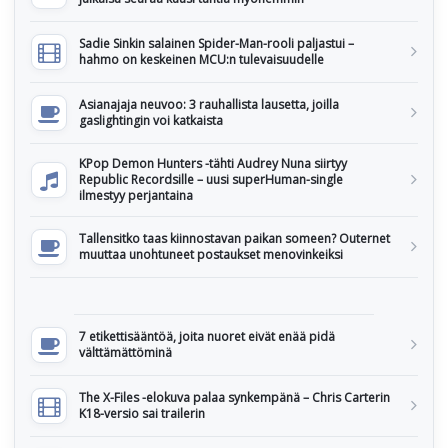
Sadie Sinkin salainen Spider-Man-rooli paljastui –
hahmo on keskeinen MCU:n tulevaisuudelle
Asianajaja neuvoo: 3 rauhallista lausetta, joilla
gaslightingin voi katkaista
KPop Demon Hunters -tähti Audrey Nuna siirtyy
Republic Recordsille – uusi superHuman-single
ilmestyy perjantaina
Tallensitko taas kiinnostavan paikan someen? Outernet
muuttaa unohtuneet postaukset menovinkeiksi
7 etikettisääntöä, joita nuoret eivät enää pidä
välttämättöminä
The X-Files -elokuva palaa synkempänä – Chris Carterin
K18-versio sai trailerin