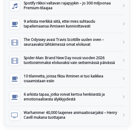
Spotify rikkoi valtavan rajapyykin – jo 300 miljoonaa
Premium-tilaajaa
9 arkista merkkiä siitä, ettei mies suhtaudu
tapailemaansa ihmiseen kunnioittavasti
The Odyssey avasi Travis Scottille uuden oven –
seuraavaksi tähtäimessä omat elokuvat
Spider-Man: Brand New Day nousi vuoden 2026
tuottoisimmaksi elokuvaksi vain seitsemässä päivässä
10 tilannetta, joissa fiksu ihminen ei tuo kaikkea
osaamistaan esiin
6 arkista tapaa, jotka voivat kertoa henkisestä ja
emotionaalisesta älykkyydestä
Warhammer 40,000 laajenee animaatiosarjaksi – Henry
Cavill mukana tuottajana