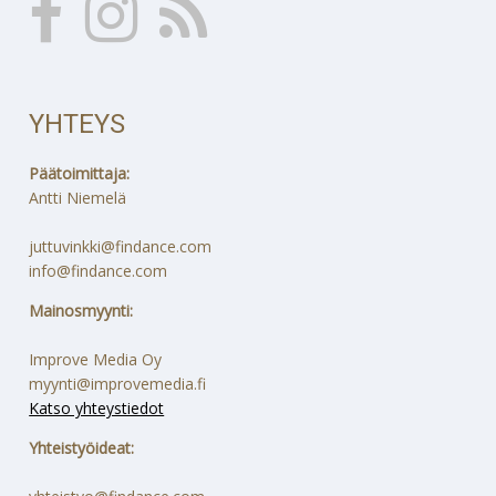
YHTEYS
Päätoimittaja:
Antti Niemelä
juttuvinkki@findance.com
info@findance.com
Mainosmyynti:
Improve Media Oy
myynti@improvemedia.fi
Katso yhteystiedot
Yhteistyöideat: