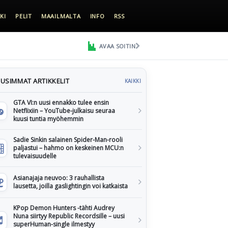
KI
PELIT
MAAILMALTA
INFO
RSS
AVAA SOITIN
USIMMAT ARTIKKELIT
KAIKKI
GTA VI:n uusi ennakko tulee ensin
Netflixiin – YouTube-julkaisu seuraa
kuusi tuntia myöhemmin
Sadie Sinkin salainen Spider-Man-rooli
paljastui – hahmo on keskeinen MCU:n
tulevaisuudelle
Asianajaja neuvoo: 3 rauhallista
lausetta, joilla gaslightingin voi katkaista
KPop Demon Hunters -tähti Audrey
Nuna siirtyy Republic Recordsille – uusi
superHuman-single ilmestyy