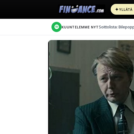
✦
YLLÄTÄ
Soittolista: Bilepop
KUUNTELEMME NYT