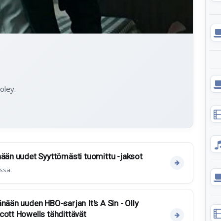
oley.
nään uudet Syyttömästi tuomittu -jaksot
ssä.
nään uuden HBO-sarjan It's A Sin - Olly
cott Howells tähdittävät