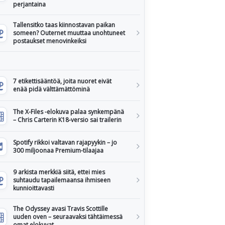
perjantaina
Tallensitko taas kiinnostavan paikan
someen? Outernet muuttaa unohtuneet
postaukset menovinkeiksi
7 etikettisääntöä, joita nuoret eivät
enää pidä välttämättöminä
The X-Files -elokuva palaa synkempänä
– Chris Carterin K18-versio sai trailerin
Spotify rikkoi valtavan rajapyykin – jo
300 miljoonaa Premium-tilaajaa
9 arkista merkkiä siitä, ettei mies
suhtaudu tapailemaansa ihmiseen
kunnioittavasti
The Odyssey avasi Travis Scottille
uuden oven – seuraavaksi tähtäimessä
omat elokuvat