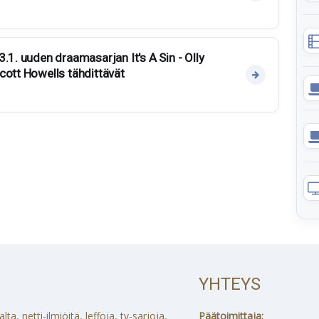
.1. uuden draamasarjan It's A Sin - Olly
cott Howells tähdittävät
YHTEYS
a, netti-ilmiöitä, leffoja, tv-sarjoja,
Päätoimittaja: