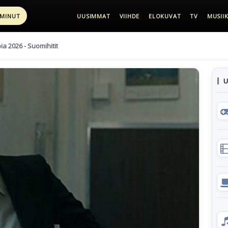
 MINUT
UUSIMMAT
VIIHDE
ELOKUVAT
TV
MUSIIK
pia 2026 - Suomihitit
U