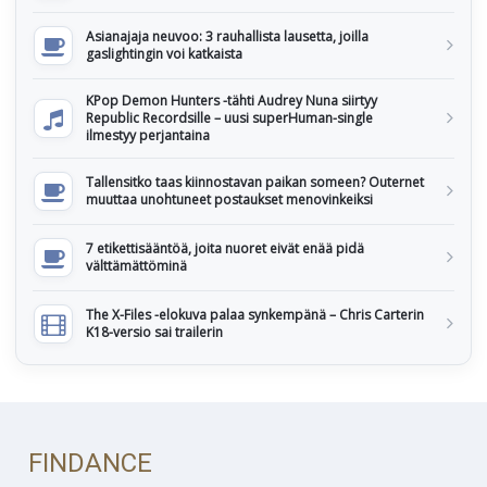
Asianajaja neuvoo: 3 rauhallista lausetta, joilla
gaslightingin voi katkaista
KPop Demon Hunters -tähti Audrey Nuna siirtyy
Republic Recordsille – uusi superHuman-single
ilmestyy perjantaina
Tallensitko taas kiinnostavan paikan someen? Outernet
muuttaa unohtuneet postaukset menovinkeiksi
7 etikettisääntöä, joita nuoret eivät enää pidä
välttämättöminä
The X-Files -elokuva palaa synkempänä – Chris Carterin
K18-versio sai trailerin
FINDANCE