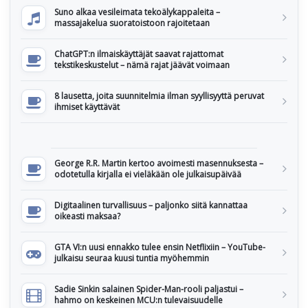
Suno alkaa vesileimata tekoälykappaleita –
massajakelua suoratoistoon rajoitetaan
ChatGPT:n ilmaiskäyttäjät saavat rajattomat
tekstikeskustelut – nämä rajat jäävät voimaan
8 lausetta, joita suunnitelmia ilman syyllisyyttä peruvat
ihmiset käyttävät
George R.R. Martin kertoo avoimesti masennuksesta –
odotetulla kirjalla ei vieläkään ole julkaisupäivää
Digitaalinen turvallisuus – paljonko siitä kannattaa
oikeasti maksaa?
GTA VI:n uusi ennakko tulee ensin Netflixiin – YouTube-
julkaisu seuraa kuusi tuntia myöhemmin
Sadie Sinkin salainen Spider-Man-rooli paljastui –
hahmo on keskeinen MCU:n tulevaisuudelle