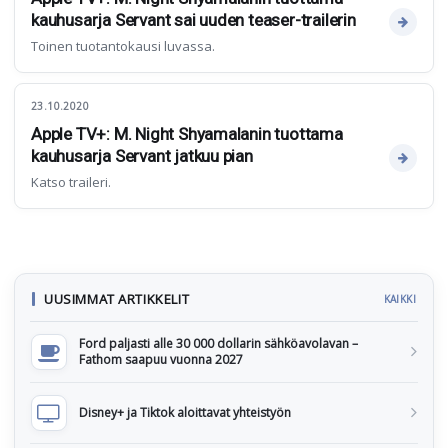
kauhusarja Servant sai uuden teaser-trailerin
Toinen tuotantokausi luvassa.
23.10.2020
Apple TV+: M. Night Shyamalanin tuottama
kauhusarja Servant jatkuu pian
Katso traileri.
UUSIMMAT ARTIKKELIT
KAIKKI
Ford paljasti alle 30 000 dollarin sähköavolavan –
Fathom saapuu vuonna 2027
Disney+ ja Tiktok aloittavat yhteistyön