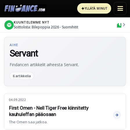
✦
YLLÄTÄ MINUT
KUUNTELEMME NYT
Soittolista: Bilepoppia 2026 - Suomihitit
AIHE
Servant
Findancen artikkelit aiheesta Servant.
6 artikkelia
04.09.2022
First Omen - Nell Tiger Free kiinnitetty
kauhuleffan pääosaan
The Omen saa jatkoa.