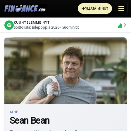
✦
YLLÄTÄ MINUT
KUUNTELEMME NYT
Soittolista: Bilepoppia 2026 - Suomihitit
AIHE
Sean Bean