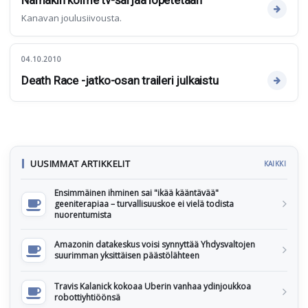
Nämäkin kolme tv-sarjaa lopetetaan
Kanavan joulusiivousta.
04.10.2010
Death Race -jatko-osan traileri julkaistu
UUSIMMAT ARTIKKELIT
KAIKKI
Ensimmäinen ihminen sai "ikää kääntävää"
geeniterapiaa – turvallisuuskoe ei vielä todista
nuorentumista
Amazonin datakeskus voisi synnyttää Yhdysvaltojen
suurimman yksittäisen päästölähteen
Travis Kalanick kokoaa Uberin vanhaa ydinjoukkoa
robottiyhtiöönsä