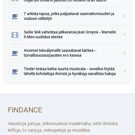
miljardin dollarin jättihitti on Nolanin uran suurin
7 arkista tapaa, jotka paljastavat saamattomuuden ja
vastuun välttelyn
Sadie Sink vahvistaa jatkavansa Jean Greynä – Marvelin
X-Men-uudistus etenee
Avoimet tekoälymallit saavuttavat kärkeä –
turvallisuussuojausten ero kasvaa
Tinder testaa kahta suurta muutosta – sovellus löytää
lähellä kohdattuja ihmisiä ja hyväksyy sanallisia hakuja
FINDANCE
Hauskoja juttuja, erikoisuuksia maailmalta, netti-ilmiöitä,
leffoja, tv-sarjoja, videopelejä ja musiikkia.