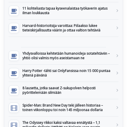
11 kohteliasta tapaa kyseenalaistaa työkaverin ajatus
ilman loukkausta
Harvard-historioitsija varoittaa: Piilaakso lukee
tieteiskirjallisuutta väärin ja ottaa valtion tehtäviä
Yhdysvalloissa kehitetään humanoideja sotatehtäviin –
yhtiö olisi valmis myös aseistamaan ne
Harry Potter -tähti sai OnlyFansissa noin 15 000 puntaa
yhtenä päivänä
8 lausetta, jotka saavat Z-sukupolven helposti
pyörittelemään silmiään
Spider-Man: Brand New Day teki jälleen historiaa –
toinen viikonloppu toi noin 145 miljoonaa dollaria
The Odyssey rikkoi kaksi valtavaa ennätystä – 1,1