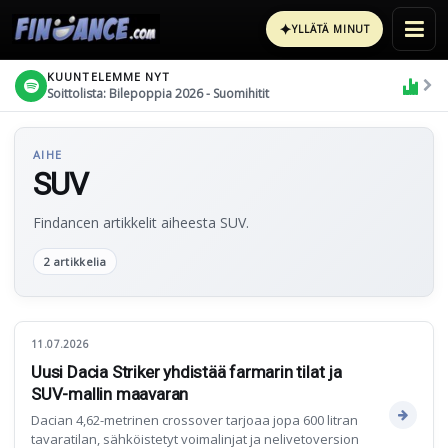
✦
YLLÄTÄ MINUT
KUUNTELEMME NYT
Soittolista: Bilepoppia 2026 - Suomihitit
AIHE
SUV
Findancen artikkelit aiheesta SUV.
2 artikkelia
11.07.2026
Uusi Dacia Striker yhdistää farmarin tilat ja
SUV-mallin maavaran
Dacian 4,62-metrinen crossover tarjoaa jopa 600 litran
tavaratilan, sähköistetyt voimalinjat ja nelivetoversion