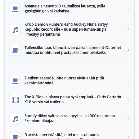
Asianajaja neuvoo: 3 rauhallista lausetta, joilla
gaslightingin voi katkaista
KPop Demon Hunters -tähti Audrey Nuna siirtyy
Republic Recordsille – uusi superHuman-single
ilmestyy perjantaina
Tallensitko taas kiinnostavan paikan someen? Outernet
muuttaa unohtuneet postaukset menovinkeiksi
7 etikettisääntöä, joita nuoret eivät enää pidä
välttämättöminä
The X-Files -elokuva palaa synkempänä – Chris Carterin
K18-versio sai trailerin
Spotify rikkoi valtavan rajapyykin – jo 300 miljoonaa
Premium-tilaajaa
9 arkista merkkiä siitä, ettei mies suhtaudu