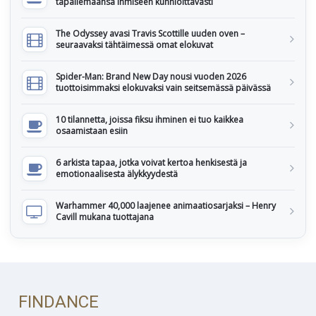
tapailemaansa ihmiseen kunnioittavasti
The Odyssey avasi Travis Scottille uuden oven –
seuraavaksi tähtäimessä omat elokuvat
Spider-Man: Brand New Day nousi vuoden 2026
tuottoisimmaksi elokuvaksi vain seitsemässä päivässä
10 tilannetta, joissa fiksu ihminen ei tuo kaikkea
osaamistaan esiin
6 arkista tapaa, jotka voivat kertoa henkisestä ja
emotionaalisesta älykkyydestä
Warhammer 40,000 laajenee animaatiosarjaksi – Henry
Cavill mukana tuottajana
FINDANCE