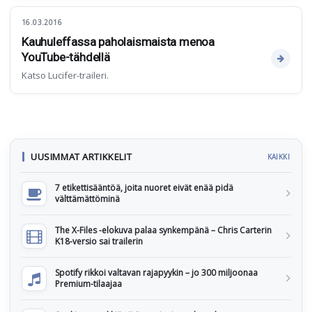
16.03.2016
Kauhuleffassa paholaismaista menoa
YouTube-tähdellä
Katso Lucifer-traileri.
UUSIMMAT ARTIKKELIT
KAIKKI
7 etikettisääntöä, joita nuoret eivät enää pidä
välttämättöminä
The X-Files -elokuva palaa synkempänä – Chris Carterin
K18-versio sai trailerin
Spotify rikkoi valtavan rajapyykin – jo 300 miljoonaa
Premium-tilaajaa