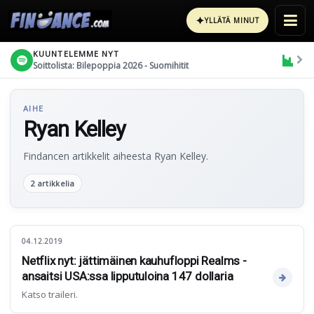
✦
YLLÄTÄ MINUT
KUUNTELEMME NYT
Soittolista: Bilepoppia 2026 - Suomihitit
AIHE
Ryan Kelley
Findancen artikkelit aiheesta Ryan Kelley.
2 artikkelia
04.12.2019
Netflix nyt: jättimäinen kauhufloppi Realms -
ansaitsi USA:ssa lipputuloina 147 dollaria
Katso traileri.