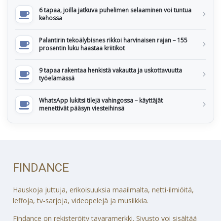
6 tapaa, joilla jatkuva puhelimen selaaminen voi tuntua
kehossa
Palantirin tekoälybisnes rikkoi harvinaisen rajan – 155
prosentin luku haastaa kriitikot
9 tapaa rakentaa henkistä vakautta ja uskottavuutta
työelämässä
WhatsApp lukitsi tilejä vahingossa – käyttäjät
menettivät pääsyn viesteihinsä
FINDANCE
Hauskoja juttuja, erikoisuuksia maailmalta, netti-ilmiöitä,
leffoja, tv-sarjoja, videopelejä ja musiikkia.
Findance on rekisteröity tavaramerkki. Sivusto voi sisältää