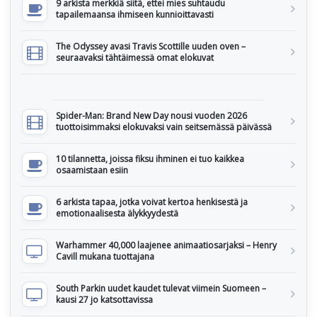
9 arkista merkkiä siitä, ettei mies suhtaudu
tapailemaansa ihmiseen kunnioittavasti
The Odyssey avasi Travis Scottille uuden oven –
seuraavaksi tähtäimessä omat elokuvat
Spider-Man: Brand New Day nousi vuoden 2026
tuottoisimmaksi elokuvaksi vain seitsemässä päivässä
10 tilannetta, joissa fiksu ihminen ei tuo kaikkea
osaamistaan esiin
6 arkista tapaa, jotka voivat kertoa henkisestä ja
emotionaalisesta älykkyydestä
Warhammer 40,000 laajenee animaatiosarjaksi – Henry
Cavill mukana tuottajana
South Parkin uudet kaudet tulevat viimein Suomeen –
kausi 27 jo katsottavissa