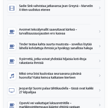
Sadie Sink vahvistaa jatkavansa Jean Greynä – Marvelin
X-Men-uudistus etenee
Avoimet tekoälymallit saavuttavat kärkeä –
turvallisuussuojausten ero kasvaa
Tinder testaa kahta suurta muutosta – sovellus löytää
lähellä kohdattuja ihmisiä ja hyväksyy sanallisia hakuja
9 piirrettä, jotka voivat yhdistää hiljaisia koti-iltoja
rakastavia ihmisiä
Miksi oma biisi kuulostaa seuraavana päivänä
huonolta? Kaksi keinoa katkaisee kierteen
Jeopardy! Suomi palaa tähtikaudella – tässä ovat kaikki
27 kilpailijaa
OpenAI vei vaikuttajat luksusretriitille –
markkinointitempaus kääntyi yhtiötä vastaan