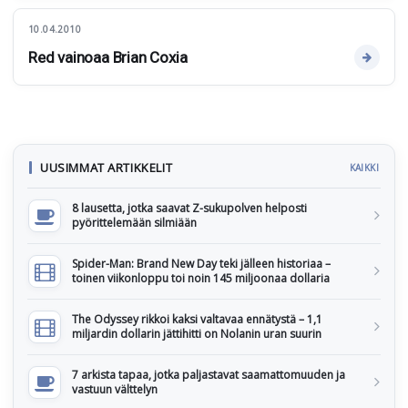
10.04.2010
Red vainoaa Brian Coxia
UUSIMMAT ARTIKKELIT
KAIKKI
8 lausetta, jotka saavat Z-sukupolven helposti
pyörittelemään silmiään
Spider-Man: Brand New Day teki jälleen historiaa –
toinen viikonloppu toi noin 145 miljoonaa dollaria
The Odyssey rikkoi kaksi valtavaa ennätystä – 1,1
miljardin dollarin jättihitti on Nolanin uran suurin
7 arkista tapaa, jotka paljastavat saamattomuuden ja
vastuun välttelyn