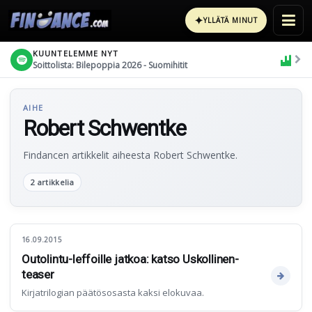
✦
YLLÄTÄ MINUT
KUUNTELEMME NYT
Soittolista: Bilepoppia 2026 - Suomihitit
AIHE
Robert Schwentke
Findancen artikkelit aiheesta Robert Schwentke.
2 artikkelia
16.09.2015
Outolintu-leffoille jatkoa: katso Uskollinen-
teaser
Kirjatrilogian päätösosasta kaksi elokuvaa.