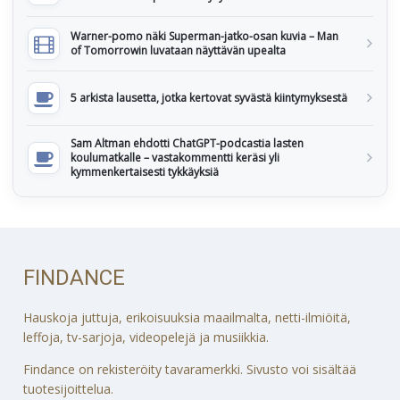
Warner-pomo näki Superman-jatko-osan kuvia – Man
of Tomorrowin luvataan näyttävän upealta
5 arkista lausetta, jotka kertovat syvästä kiintymyksestä
Sam Altman ehdotti ChatGPT-podcastia lasten
koulumatkalle – vastakommentti keräsi yli
kymmenkertaisesti tykkäyksiä
FINDANCE
Hauskoja juttuja, erikoisuuksia maailmalta, netti-ilmiöitä,
leffoja, tv-sarjoja, videopelejä ja musiikkia.
Findance on rekisteröity tavaramerkki. Sivusto voi sisältää
tuotesijoittelua.