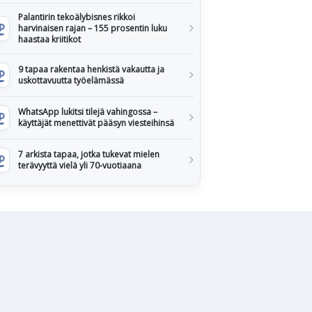
Palantirin tekoälybisnes rikkoi
harvinaisen rajan – 155 prosentin luku
haastaa kriitikot
9 tapaa rakentaa henkistä vakautta ja
uskottavuutta työelämässä
WhatsApp lukitsi tilejä vahingossa –
käyttäjät menettivät pääsyn viesteihinsä
7 arkista tapaa, jotka tukevat mielen
terävyyttä vielä yli 70-vuotiaana