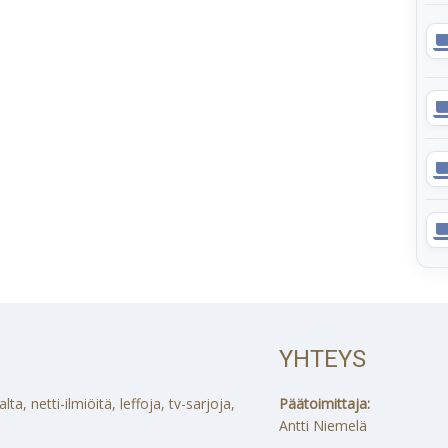
YHTEYS
a, netti-ilmiöitä, leffoja, tv-sarjoja,
Päätoimittaja:
Antti Niemelä