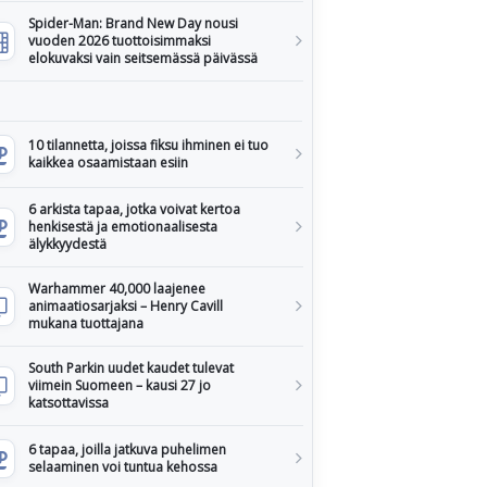
Spider-Man: Brand New Day nousi
vuoden 2026 tuottoisimmaksi
elokuvaksi vain seitsemässä päivässä
10 tilannetta, joissa fiksu ihminen ei tuo
kaikkea osaamistaan esiin
6 arkista tapaa, jotka voivat kertoa
henkisestä ja emotionaalisesta
älykkyydestä
Warhammer 40,000 laajenee
animaatiosarjaksi – Henry Cavill
mukana tuottajana
South Parkin uudet kaudet tulevat
viimein Suomeen – kausi 27 jo
katsottavissa
6 tapaa, joilla jatkuva puhelimen
selaaminen voi tuntua kehossa