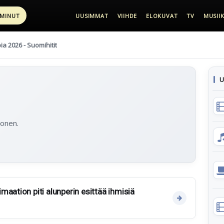
 MINUT
UUSIMMAT
VIIHDE
ELOKUVAT
TV
MUSIIK
pia 2026 - Suomihitit
U
honen.
aation piti alunperin esittää ihmisiä