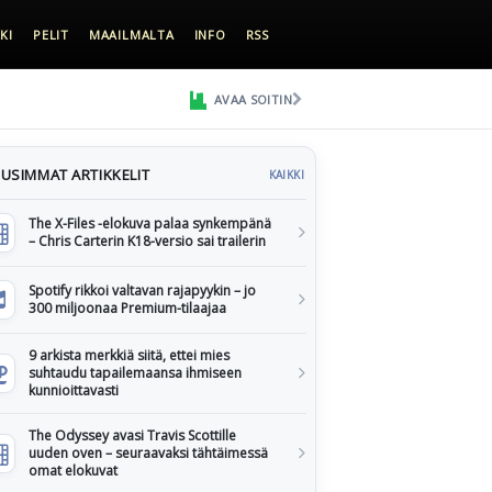
KI
PELIT
MAAILMALTA
INFO
RSS
AVAA SOITIN
USIMMAT ARTIKKELIT
KAIKKI
The X-Files -elokuva palaa synkempänä
– Chris Carterin K18-versio sai trailerin
Spotify rikkoi valtavan rajapyykin – jo
300 miljoonaa Premium-tilaajaa
9 arkista merkkiä siitä, ettei mies
suhtaudu tapailemaansa ihmiseen
kunnioittavasti
The Odyssey avasi Travis Scottille
uuden oven – seuraavaksi tähtäimessä
omat elokuvat