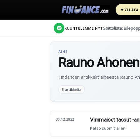
✦
YLLÄTÄ
Soittolista: Bilepop
KUUNTELEMME NYT
AIHE
Rauno Ahonen
Findancen artikkelit aiheesta Rauno A
3 artikkelia
Vimmaiset tassut -anim
30.12.2022
Katso suomitraileri.