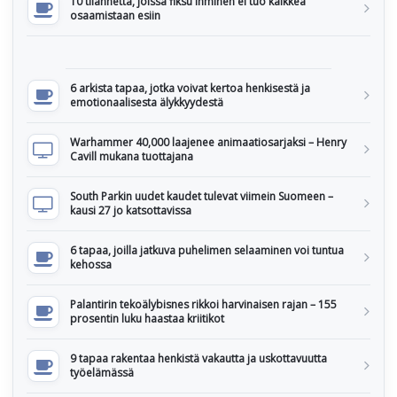
10 tilannetta, joissa fiksu ihminen ei tuo kaikkea
osaamistaan esiin
6 arkista tapaa, jotka voivat kertoa henkisestä ja
emotionaalisesta älykkyydestä
Warhammer 40,000 laajenee animaatiosarjaksi – Henry
Cavill mukana tuottajana
South Parkin uudet kaudet tulevat viimein Suomeen –
kausi 27 jo katsottavissa
6 tapaa, joilla jatkuva puhelimen selaaminen voi tuntua
kehossa
Palantirin tekoälybisnes rikkoi harvinaisen rajan – 155
prosentin luku haastaa kriitikot
9 tapaa rakentaa henkistä vakautta ja uskottavuutta
työelämässä