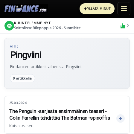
✦
YLLÄTÄ MINUT
KUUNTELEMME NYT
Soittolista: Bilepoppia 2026 - Suomihitit
AIHE
Pingviini
Findancen artikkelit aiheesta Pingviini.
9 artikkelia
25.03.2024
The Penguin -sarjasta ensimmäinen teaseri -
Colin Farrellin tähdittää The Batman -spinoffia
Katso teaseri.