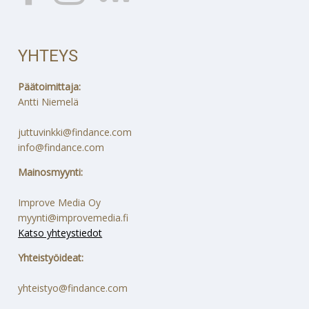
YHTEYS
Päätoimittaja:
Antti Niemelä
juttuvinkki@findance.com
info@findance.com
Mainosmyynti:
Improve Media Oy
myynti@improvemedia.fi
Katso yhteystiedot
Yhteistyöideat:
yhteistyo@findance.com