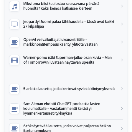
Miksi oma biisi kuulostaa seuraavana päivänä
huonolta? Kaksi keinoa katkaisee kierteen
Jeopardy! Suomi palaa tähtikaudella – tässä ovat kaikki
27 kilpailijaa
OpenAI vei vaikuttajat luksusretriitille –
markkinointitempaus kääntyi yhtiötä vastaan
Warner-pomo näki Superman-jatko-osan kuvia – Man
of Tomorrowin luvataan näyttävän upealta
5 arkista lausetta, jotka kertovat syvästä kiintymyksestä
Sam Altman ehdotti ChatGPT-podcastia lasten
koulumatkalle – vastakommentti keräsi yli
kymmenkertaisesti tykkäyksiä
6 töksäyttävää lausetta, jotka voivat paljastaa heikon
itsetuntemuksen