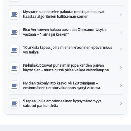
Myspace suunnittelee paluuta: omistajat haluavat
haastaa algoritmien hallitseman somen
Rico Verhoeven haluaa uusinnan Oleksandr Usykia
vastaan – "Tämä jäi kesken"
10 arkista tapaa, joilla miehen krooninen epävarmuus
voi näkyä
Pii-hiiliakut tuovat puhelimiin jopa kahden päivän
käyttöajan – mutta niissä piilee vaikea vaihtokauppa
Nvidian tekoälyliitto kasvoi yli 120 toimijaan –
ensimmäinen tietoturvaluonnos syntyi viikossa
5 tapaa, joilla emotionaalinen kypsymättömyys
sabotoi parisuhdetta