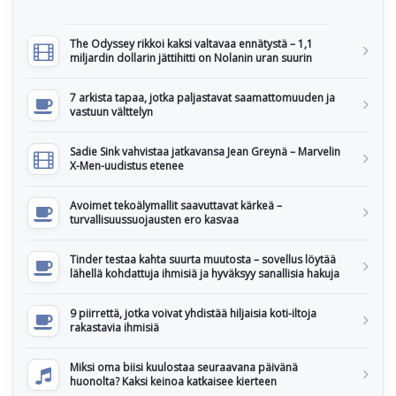
The Odyssey rikkoi kaksi valtavaa ennätystä – 1,1
miljardin dollarin jättihitti on Nolanin uran suurin
7 arkista tapaa, jotka paljastavat saamattomuuden ja
vastuun välttelyn
Sadie Sink vahvistaa jatkavansa Jean Greynä – Marvelin
X-Men-uudistus etenee
Avoimet tekoälymallit saavuttavat kärkeä –
turvallisuussuojausten ero kasvaa
Tinder testaa kahta suurta muutosta – sovellus löytää
lähellä kohdattuja ihmisiä ja hyväksyy sanallisia hakuja
9 piirrettä, jotka voivat yhdistää hiljaisia koti-iltoja
rakastavia ihmisiä
Miksi oma biisi kuulostaa seuraavana päivänä
huonolta? Kaksi keinoa katkaisee kierteen