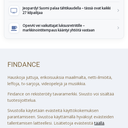
Jeopardy! Suomi palaa tähtikaudella – tässä ovat kaikki
27 kilpailijaa
OpenAI vei vaikuttajat luksusretriitille –
markkinointitempaus kääntyi yhtiötä vastaan
FINDANCE
Hauskoja juttuja, erikoisuuksia maailmalta, netti-ilmiöitä,
leffoja, tv-sarjoja, videopelejä ja musiikkia.
Findance on rekisteröity tavaramerkki. Sivusto voi sisältää
tuotesijoittelua.
Sivustolla käytetään evästeitä käyttökokemuksen
parantamiseen. Sivustoa käyttämällä hyväksyt evästeiden
tallentamisen laitteellesi. Lisätietoja evästeistä
täällä
.