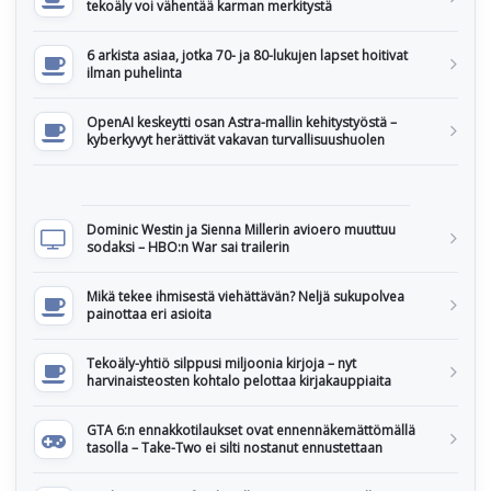
tekoäly voi vähentää karman merkitystä
6 arkista asiaa, jotka 70- ja 80-lukujen lapset hoitivat
ilman puhelinta
OpenAI keskeytti osan Astra-mallin kehitystyöstä –
kyberkyvyt herättivät vakavan turvallisuushuolen
Dominic Westin ja Sienna Millerin avioero muuttuu
sodaksi – HBO:n War sai trailerin
Mikä tekee ihmisestä viehättävän? Neljä sukupolvea
painottaa eri asioita
Tekoäly-yhtiö silppusi miljoonia kirjoja – nyt
harvinaisteosten kohtalo pelottaa kirjakauppiaita
GTA 6:n ennakkotilaukset ovat ennennäkemättömällä
tasolla – Take-Two ei silti nostanut ennustettaan