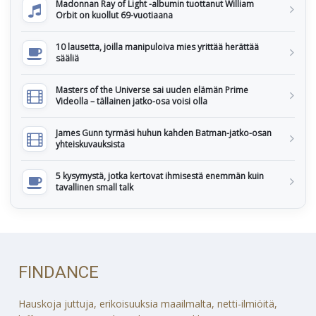
Madonnan Ray of Light -albumin tuottanut William
Orbit on kuollut 69-vuotiaana
10 lausetta, joilla manipuloiva mies yrittää herättää
sääliä
Masters of the Universe sai uuden elämän Prime
Videolla – tällainen jatko-osa voisi olla
James Gunn tyrmäsi huhun kahden Batman-jatko-osan
yhteiskuvauksista
5 kysymystä, jotka kertovat ihmisestä enemmän kuin
tavallinen small talk
FINDANCE
Hauskoja juttuja, erikoisuuksia maailmalta, netti-ilmiöitä,