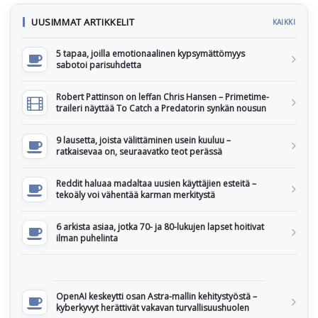
UUSIMMAT ARTIKKELIT
KAIKKI
5 tapaa, joilla emotionaalinen kypsymättömyys
sabotoi parisuhdetta
Robert Pattinson on leffan Chris Hansen – Primetime-
traileri näyttää To Catch a Predatorin synkän nousun
9 lausetta, joista välittäminen usein kuuluu –
ratkaisevaa on, seuraavatko teot perässä
Reddit haluaa madaltaa uusien käyttäjien esteitä –
tekoäly voi vähentää karman merkitystä
6 arkista asiaa, jotka 70- ja 80-lukujen lapset hoitivat
ilman puhelinta
OpenAI keskeytti osan Astra-mallin kehitystyöstä –
kyberkyvyt herättivät vakavan turvallisuushuolen