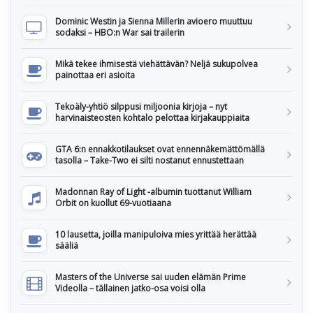
Dominic Westin ja Sienna Millerin avioero muuttuu
sodaksi – HBO:n War sai trailerin
Mikä tekee ihmisestä viehättävän? Neljä sukupolvea
painottaa eri asioita
Tekoäly-yhtiö silppusi miljoonia kirjoja – nyt
harvinaisteosten kohtalo pelottaa kirjakauppiaita
GTA 6:n ennakkotilaukset ovat ennennäkemättömällä
tasolla – Take-Two ei silti nostanut ennustettaan
Madonnan Ray of Light -albumin tuottanut William
Orbit on kuollut 69-vuotiaana
10 lausetta, joilla manipuloiva mies yrittää herättää
sääliä
Masters of the Universe sai uuden elämän Prime
Videolla – tällainen jatko-osa voisi olla