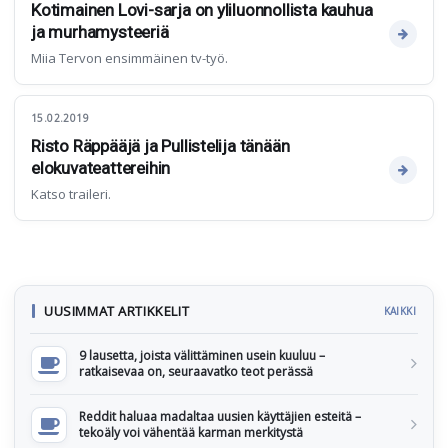
Kotimainen Lovi-sarja on yliluonnollista kauhua
ja murhamysteeriä
Miia Tervon ensimmäinen tv-työ.
15.02.2019
Risto Räppääjä ja Pullistelija tänään
elokuvateattereihin
Katso traileri.
UUSIMMAT ARTIKKELIT
KAIKKI
9 lausetta, joista välittäminen usein kuuluu –
ratkaisevaa on, seuraavatko teot perässä
Reddit haluaa madaltaa uusien käyttäjien esteitä –
tekoäly voi vähentää karman merkitystä