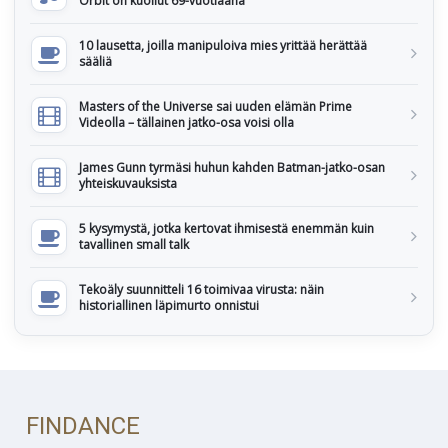
Orbit on kuollut 69-vuotiaana
10 lausetta, joilla manipuloiva mies yrittää herättää
sääliä
Masters of the Universe sai uuden elämän Prime
Videolla – tällainen jatko-osa voisi olla
James Gunn tyrmäsi huhun kahden Batman-jatko-osan
yhteiskuvauksista
5 kysymystä, jotka kertovat ihmisestä enemmän kuin
tavallinen small talk
Tekoäly suunnitteli 16 toimivaa virusta: näin
historiallinen läpimurto onnistui
FINDANCE