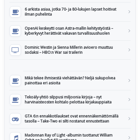
6 arkista asiaa, jotka 70- ja 80-lukujen lapset hoitivat
ilman puhelinta
OpenAI keskeytti osan Astra-mallin kehitystyöstä –
kyberkyvyt herättivät vakavan turvallisuushuolen
Dominic Westin ja Sienna Millerin avioero muuttuu
sodaksi – HBO:n War sai trailerin
Mikä tekee ihmisestä viehättävän? Neljä sukupolvea
painottaa eri asioita
Tekoäly-yhtiö silppusi miljoonia kirjoja – nyt
harvinaisteosten kohtalo pelottaa kirjakauppiaita
GTA 6:n ennakkotilaukset ovat ennennäkemättömällä
tasolla – Take-Two ei silti nostanut ennustettaan
Madonnan Ray of Light -albumin tuottanut William