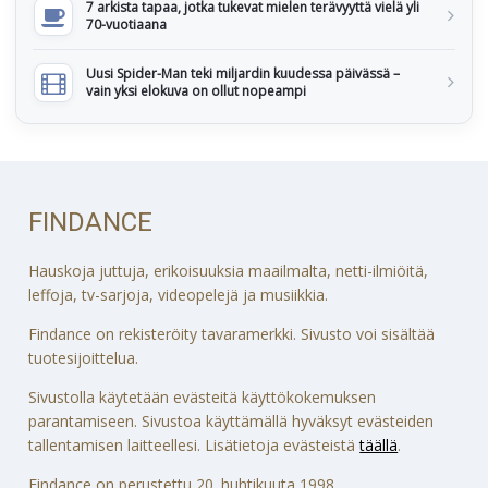
7 arkista tapaa, jotka tukevat mielen terävyyttä vielä yli
70-vuotiaana
Uusi Spider-Man teki miljardin kuudessa päivässä –
vain yksi elokuva on ollut nopeampi
FINDANCE
Hauskoja juttuja, erikoisuuksia maailmalta, netti-ilmiöitä,
leffoja, tv-sarjoja, videopelejä ja musiikkia.
Findance on rekisteröity tavaramerkki. Sivusto voi sisältää
tuotesijoittelua.
Sivustolla käytetään evästeitä käyttökokemuksen
parantamiseen. Sivustoa käyttämällä hyväksyt evästeiden
tallentamisen laitteellesi. Lisätietoja evästeistä
täällä
.
Findance on perustettu 20. huhtikuuta 1998.