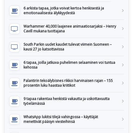
6 arkista tapaa, jotka voivat kertoa henkisestä ja
emotionaalisesta älykkyydestä
Warhammer 40,000 laajenee animaatiosarjaksi – Henry
Cavill mukana tuottajana
South Parkin uudet kaudet tulevat viimein Suomeen –
kausi 27 jo katsottavissa
6 tapaa, joilla jatkuva puhelimen selaaminen voi tuntua
kehossa
Palantirin tekoälybisnes rikkoi harvinaisen rajan – 155
prosentin luku haastaa kriitikot
9 tapaa rakentaa henkistä vakautta ja uskottavuutta
työelämässä
WhatsApp lukitsi tilejä vahingossa – käyttäjät
menettivät pääsyn viesteihinsä