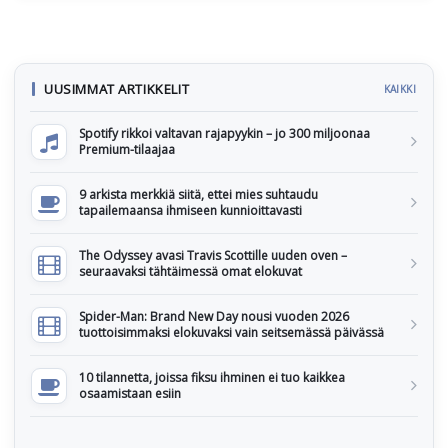
UUSIMMAT ARTIKKELIT
KAIKKI
Spotify rikkoi valtavan rajapyykin – jo 300 miljoonaa
Premium-tilaajaa
9 arkista merkkiä siitä, ettei mies suhtaudu
tapailemaansa ihmiseen kunnioittavasti
The Odyssey avasi Travis Scottille uuden oven –
seuraavaksi tähtäimessä omat elokuvat
Spider-Man: Brand New Day nousi vuoden 2026
tuottoisimmaksi elokuvaksi vain seitsemässä päivässä
10 tilannetta, joissa fiksu ihminen ei tuo kaikkea
osaamistaan esiin