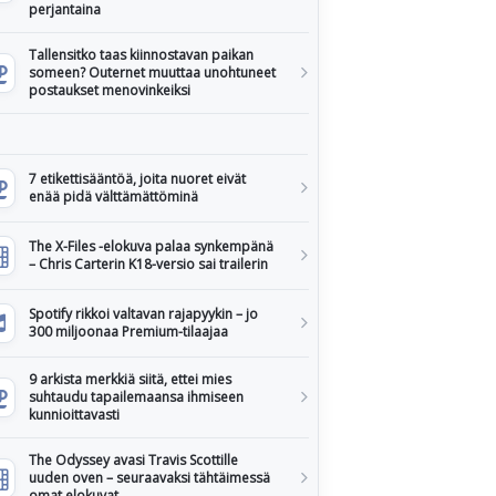
perjantaina
Tallensitko taas kiinnostavan paikan
someen? Outernet muuttaa unohtuneet
postaukset menovinkeiksi
7 etikettisääntöä, joita nuoret eivät
enää pidä välttämättöminä
The X-Files -elokuva palaa synkempänä
– Chris Carterin K18-versio sai trailerin
Spotify rikkoi valtavan rajapyykin – jo
300 miljoonaa Premium-tilaajaa
9 arkista merkkiä siitä, ettei mies
suhtaudu tapailemaansa ihmiseen
kunnioittavasti
The Odyssey avasi Travis Scottille
uuden oven – seuraavaksi tähtäimessä
omat elokuvat