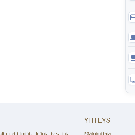
YHTEYS
a, netti-ilmiöitä, leffoja, tv-sarjoja,
Päätoimittaja: