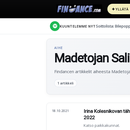
✦
YLLÄTÄ
Soittolista: Bilepop
KUUNTELEMME NYT
AIHE
Madetojan Sali
Findancen artikkelit aiheesta Madetojan
1 artikkeli
Irina Kolesnikovan t
18.10.2021
2022
Katso paikkakunnat.