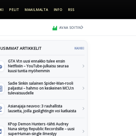
KI
PELIT
MAAILMALTA
INFO
RSS
AVAA SOITIN
USIMMAT ARTIKKELIT
KAIKKI
GTA VI:n uusi ennakko tulee ensin
Netflixiin – YouTube-julkaisu seuraa
kuusi tuntia myöhemmin
Sadie Sinkin salainen Spider-Man-rooli
paljastui – hahmo on keskeinen MCU:n
tulevaisuudelle
Asianajaja neuvoo: 3 rauhallista
lausetta, joilla gaslightingin voi katkaista
KPop Demon Hunters -tähti Audrey
Nuna siirtyy Republic Recordsille – uusi
superHuman-single ilmestyy