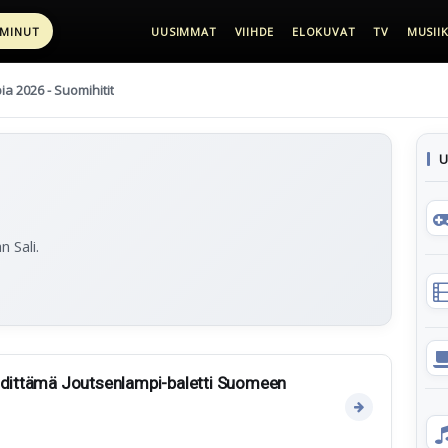
 MINUT
UUSIMMAT
VIIHDE
ELOKUVAT
TV
MUSIIK
pia 2026 - Suomihitit
U
 Sali.
ähdittämä Joutsenlampi-baletti Suomeen