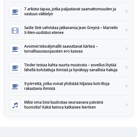
7 arkista tapaa, jotka paljastavat saamattomuuden ja
vastuun välttelyn
Sadie Sink vahvistaa jatkavansa Jean Greynä – Marvelin
X-Men-uudistus etenee
Avoimet tekoälymallit saavuttavat kärkeä –
turvallisuussuojausten ero kasvaa
Tinder testaa kahta suurta muutosta – sovellus löytää
lähellä kohdattuja ihmisiä ja hyväksyy sanallisia hakuja
9 piirrettä, jotka voivat yhdistää hiljaisia koti-iltoja
rakastavia ihmisiä
Miksi oma biisi kuulostaa seuraavana päivänä
huonolta? Kaksi keinoa katkaisee kierteen