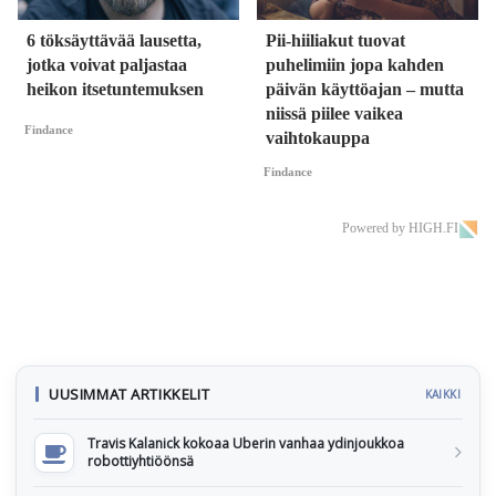
6 töksäyttävää lausetta,
Pii-hiiliakut tuovat
jotka voivat paljastaa
puhelimiin jopa kahden
heikon itsetuntemuksen
päivän käyttöajan – mutta
niissä piilee vaikea
Findance
vaihtokauppa
Findance
Powered by HIGH.FI
UUSIMMAT ARTIKKELIT
KAIKKI
Travis Kalanick kokoaa Uberin vanhaa ydinjoukkoa
robottiyhtiöönsä