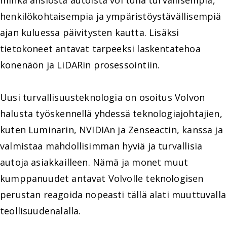
minkä ansiosta autoista voi tulla turvallisempia,
henkilökohtaisempia ja ympäristöystävällisempiä
ajan kuluessa päivitysten kautta. Lisäksi
tietokoneet antavat tarpeeksi laskentatehoa
konenäön ja LiDARin prosessointiin.
Uusi turvallisuusteknologia on osoitus Volvon
halusta työskennellä yhdessä teknologiajohtajien,
kuten Luminarin, NVIDIAn ja Zenseactin, kanssa ja
valmistaa mahdollisimman hyviä ja turvallisia
autoja asiakkailleen. Nämä ja monet muut
kumppanuudet antavat Volvolle teknologisen
perustan reagoida nopeasti tällä alati muuttuvalla
teollisuudenalalla.