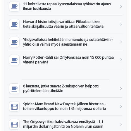
11 kohteliasta tapaa kyseenalaistaa työkaverin ajatus
ilman loukkausta
Harvard-historioitsija varoittaa: Piilaakso lukee
tieteiskirjallisuutta väärin ja ottaa valtion tehtäviä
Yhdysvalloissa kehitetään humanoideja sotatehtäviin –
yhtiö olisi valmis myös aseistamaan ne
Harry Potter -tähti sai OnlyFansissa noin 15 000 puntaa
yhtenä päivänä
8 lausetta, jotka saavat Z-sukupolven helposti
pyörittelemään silmiään
Spider-Man: Brand New Day teki jälleen historiaa –
toinen viikonloppu toi noin 145 miljoonaa dollaria
The Odyssey rikkoi kaksi valtavaa ennätystä – 1,1
miljardin dollarin jättihitti on Nolanin uran suurin