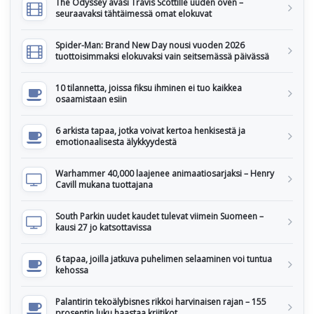
The Odyssey avasi Travis Scottille uuden oven –
seuraavaksi tähtäimessä omat elokuvat
Spider-Man: Brand New Day nousi vuoden 2026
tuottoisimmaksi elokuvaksi vain seitsemässä päivässä
10 tilannetta, joissa fiksu ihminen ei tuo kaikkea
osaamistaan esiin
6 arkista tapaa, jotka voivat kertoa henkisestä ja
emotionaalisesta älykkyydestä
Warhammer 40,000 laajenee animaatiosarjaksi – Henry
Cavill mukana tuottajana
South Parkin uudet kaudet tulevat viimein Suomeen –
kausi 27 jo katsottavissa
6 tapaa, joilla jatkuva puhelimen selaaminen voi tuntua
kehossa
Palantirin tekoälybisnes rikkoi harvinaisen rajan – 155
prosentin luku haastaa kriitikot