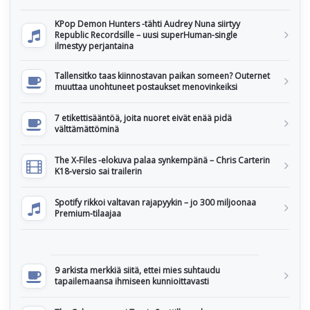
KPop Demon Hunters -tähti Audrey Nuna siirtyy
Republic Recordsille – uusi superHuman-single
ilmestyy perjantaina
Tallensitko taas kiinnostavan paikan someen? Outernet
muuttaa unohtuneet postaukset menovinkeiksi
7 etikettisääntöä, joita nuoret eivät enää pidä
välttämättöminä
The X-Files -elokuva palaa synkempänä – Chris Carterin
K18-versio sai trailerin
Spotify rikkoi valtavan rajapyykin – jo 300 miljoonaa
Premium-tilaajaa
9 arkista merkkiä siitä, ettei mies suhtaudu
tapailemaansa ihmiseen kunnioittavasti