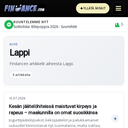
✦
YLLÄTÄ MINUT
KUUNTELEMME NYT
Soittolista: Bilepoppia 2026 - Suomihitit
AIHE
Lappi
Findancen artikkelit aiheesta Lappi.
3 artikkelia
15.07.2026
Kesän jäätelöhiteissä maistuvat kirpeys ja
rapeus – maakunnilla on omat suosikkinsa
Jogurttijäätelöpuikot, keksijäätelöt ja patukkamaiset
uutuudet kiinnostavat nyt suomalaisia, mutta suklaa,