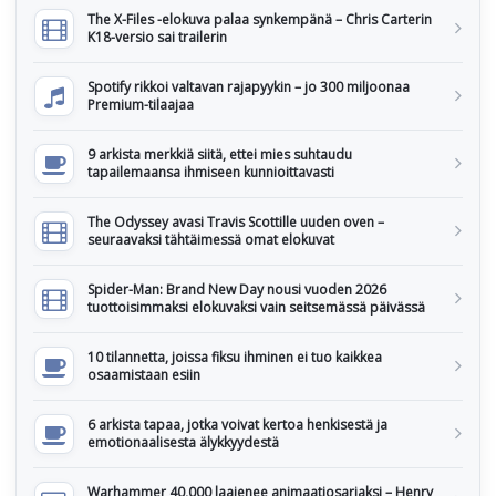
The X-Files -elokuva palaa synkempänä – Chris Carterin
K18-versio sai trailerin
Spotify rikkoi valtavan rajapyykin – jo 300 miljoonaa
Premium-tilaajaa
9 arkista merkkiä siitä, ettei mies suhtaudu
tapailemaansa ihmiseen kunnioittavasti
The Odyssey avasi Travis Scottille uuden oven –
seuraavaksi tähtäimessä omat elokuvat
Spider-Man: Brand New Day nousi vuoden 2026
tuottoisimmaksi elokuvaksi vain seitsemässä päivässä
10 tilannetta, joissa fiksu ihminen ei tuo kaikkea
osaamistaan esiin
6 arkista tapaa, jotka voivat kertoa henkisestä ja
emotionaalisesta älykkyydestä
Warhammer 40,000 laajenee animaatiosarjaksi – Henry