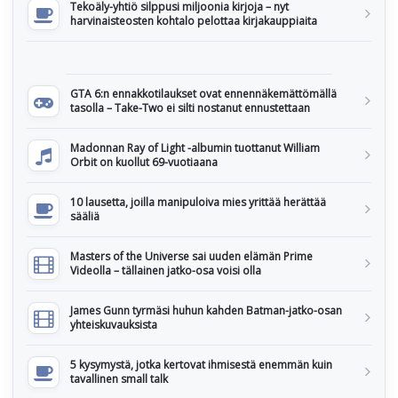
Tekoäly-yhtiö silppusi miljoonia kirjoja – nyt
harvinaisteosten kohtalo pelottaa kirjakauppiaita
GTA 6:n ennakkotilaukset ovat ennennäkemättömällä
tasolla – Take-Two ei silti nostanut ennustettaan
Madonnan Ray of Light -albumin tuottanut William
Orbit on kuollut 69-vuotiaana
10 lausetta, joilla manipuloiva mies yrittää herättää
sääliä
Masters of the Universe sai uuden elämän Prime
Videolla – tällainen jatko-osa voisi olla
James Gunn tyrmäsi huhun kahden Batman-jatko-osan
yhteiskuvauksista
5 kysymystä, jotka kertovat ihmisestä enemmän kuin
tavallinen small talk