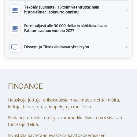
Tekoäly suunnitteli 16 toimivaa virusta: näin
historiallinen läpimurto onnistui
Ford paljasti alle 30 000 dollarin sähköavolavan –
Fathom saapuu vuonna 2027
Disney+ ja Tiktok aloittavat yhteistyön
FINDANCE
Hauskoja juttuja, erikoisuuksia maailmalta, netti-ilmiöitä,
leffoja, tv-sarjoja, videopelejä ja musiikkia.
Findance on rekisteröity tavaramerkki. Sivusto voi sisältää
tuotesijoittelua.
Sivustolla käytetään evästeitä käyttökokemuksen