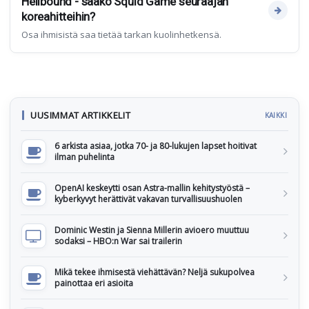
Hellbound - saako Squid Game seuraajan
koreahitteihin?
Osa ihmisistä saa tietää tarkan kuolinhetkensä.
UUSIMMAT ARTIKKELIT
KAIKKI
6 arkista asiaa, jotka 70- ja 80-lukujen lapset hoitivat
ilman puhelinta
OpenAI keskeytti osan Astra-mallin kehitystyöstä –
kyberkyvyt herättivät vakavan turvallisuushuolen
Dominic Westin ja Sienna Millerin avioero muuttuu
sodaksi – HBO:n War sai trailerin
Mikä tekee ihmisestä viehättävän? Neljä sukupolvea
painottaa eri asioita