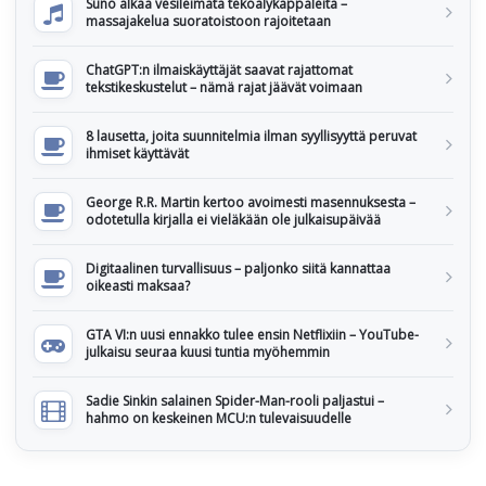
Suno alkaa vesileimata tekoälykappaleita –
massajakelua suoratoistoon rajoitetaan
ChatGPT:n ilmaiskäyttäjät saavat rajattomat
tekstikeskustelut – nämä rajat jäävät voimaan
8 lausetta, joita suunnitelmia ilman syyllisyyttä peruvat
ihmiset käyttävät
George R.R. Martin kertoo avoimesti masennuksesta –
odotetulla kirjalla ei vieläkään ole julkaisupäivää
Digitaalinen turvallisuus – paljonko siitä kannattaa
oikeasti maksaa?
GTA VI:n uusi ennakko tulee ensin Netflixiin – YouTube-
julkaisu seuraa kuusi tuntia myöhemmin
Sadie Sinkin salainen Spider-Man-rooli paljastui –
hahmo on keskeinen MCU:n tulevaisuudelle