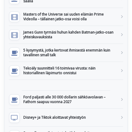
sääliä
Masters of the Universe sai uuden elämän Prime
Videolla – tällainen jatko-osa voisi olla
James Gunn tyrmäsi huhun kahden Batman-jatko-osan
yhteiskuvauksista
5 kysymystä, jotka kertovat ihmisestä enemmän kuin
tavallinen small talk
Tekoäly suunnitteli 16 toimivaa virusta: näin
historiallinen läpimurto onnistui
Ford paljasti alle 30 000 dollarin sähköavolavan –
Fathom saapuu vuonna 2027
Disney+ ja Tiktok aloittavat yhteistyön