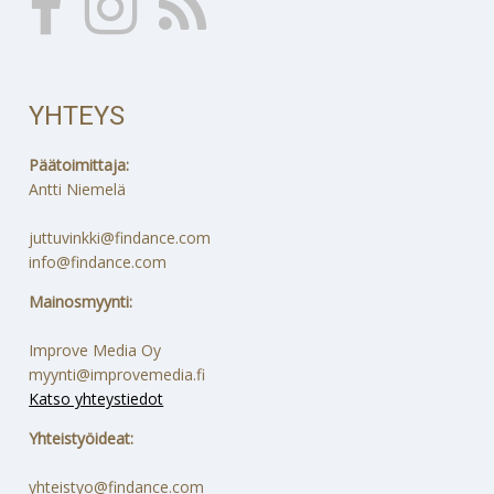
YHTEYS
Päätoimittaja:
Antti Niemelä
juttuvinkki@findance.com
info@findance.com
Mainosmyynti:
Improve Media Oy
myynti@improvemedia.fi
Katso yhteystiedot
Yhteistyöideat:
yhteistyo@findance.com