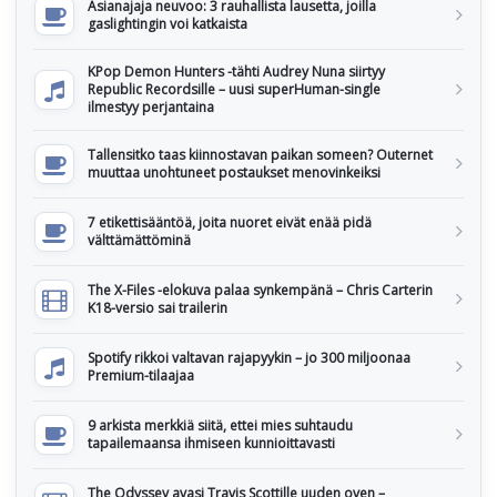
Asianajaja neuvoo: 3 rauhallista lausetta, joilla
gaslightingin voi katkaista
KPop Demon Hunters -tähti Audrey Nuna siirtyy
Republic Recordsille – uusi superHuman-single
ilmestyy perjantaina
Tallensitko taas kiinnostavan paikan someen? Outernet
muuttaa unohtuneet postaukset menovinkeiksi
7 etikettisääntöä, joita nuoret eivät enää pidä
välttämättöminä
The X-Files -elokuva palaa synkempänä – Chris Carterin
K18-versio sai trailerin
Spotify rikkoi valtavan rajapyykin – jo 300 miljoonaa
Premium-tilaajaa
9 arkista merkkiä siitä, ettei mies suhtaudu
tapailemaansa ihmiseen kunnioittavasti
The Odyssey avasi Travis Scottille uuden oven –