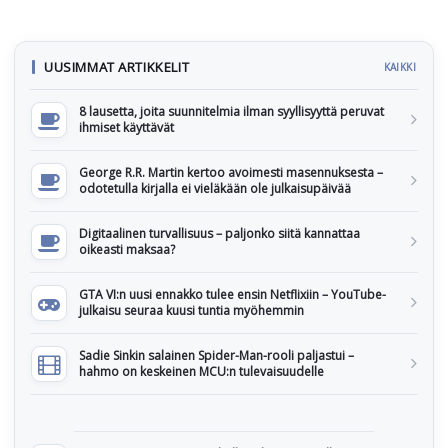
UUSIMMAT ARTIKKELIT
KAIKKI
8 lausetta, joita suunnitelmia ilman syyllisyyttä peruvat
ihmiset käyttävät
George R.R. Martin kertoo avoimesti masennuksesta –
odotetulla kirjalla ei vieläkään ole julkaisupäivää
Digitaalinen turvallisuus – paljonko siitä kannattaa
oikeasti maksaa?
GTA VI:n uusi ennakko tulee ensin Netflixiin – YouTube-
julkaisu seuraa kuusi tuntia myöhemmin
Sadie Sinkin salainen Spider-Man-rooli paljastui –
hahmo on keskeinen MCU:n tulevaisuudelle