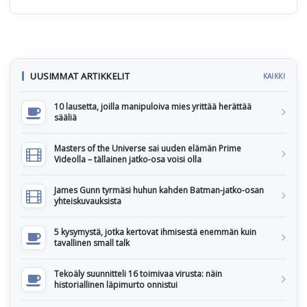
UUSIMMAT ARTIKKELIT
KAIKKI
10 lausetta, joilla manipuloiva mies yrittää herättää
sääliä
Masters of the Universe sai uuden elämän Prime
Videolla – tällainen jatko-osa voisi olla
James Gunn tyrmäsi huhun kahden Batman-jatko-osan
yhteiskuvauksista
5 kysymystä, jotka kertovat ihmisestä enemmän kuin
tavallinen small talk
Tekoäly suunnitteli 16 toimivaa virusta: näin
historiallinen läpimurto onnistui