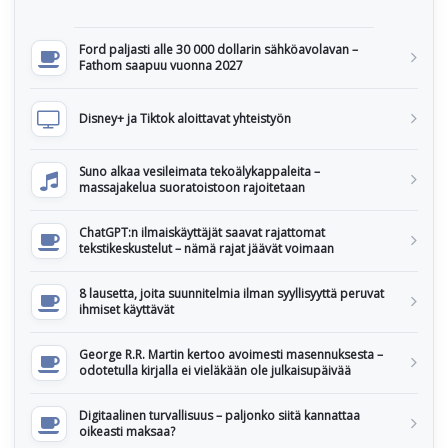
Ford paljasti alle 30 000 dollarin sähköavolavan –
Fathom saapuu vuonna 2027
Disney+ ja Tiktok aloittavat yhteistyön
Suno alkaa vesileimata tekoälykappaleita –
massajakelua suoratoistoon rajoitetaan
ChatGPT:n ilmaiskäyttäjät saavat rajattomat
tekstikeskustelut – nämä rajat jäävät voimaan
8 lausetta, joita suunnitelmia ilman syyllisyyttä peruvat
ihmiset käyttävät
George R.R. Martin kertoo avoimesti masennuksesta –
odotetulla kirjalla ei vieläkään ole julkaisupäivää
Digitaalinen turvallisuus – paljonko siitä kannattaa
oikeasti maksaa?