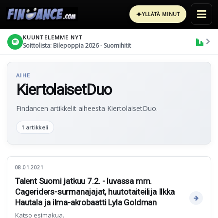
✦
YLLÄTÄ MINUT
KUUNTELEMME NYT
Soittolista: Bilepoppia 2026 - Suomihitit
AIHE
KiertolaisetDuo
Findancen artikkelit aiheesta KiertolaisetDuo.
1 artikkeli
08.01.2021
Talent Suomi jatkuu 7.2. - luvassa mm.
Cageriders-surmanajajat, huutotaiteilija Ilkka
Hautala ja ilma-akrobaatti Lyla Goldman
Katso esimakua.