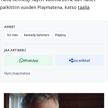
palkittiin vuoden Playmatena, katso
täällä
.
AIHEET
for men
Kennedy Summers
Playboy
JAA ARTIKKELI
WhatsApp
Jaa artikkeli
Myös Snapchatissa