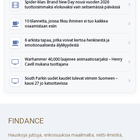
Spider-Man: Brand New Day nousi vuoden 2026
tuottoisimmaksi elokuvaksi vain seitsemässä päivässä
10 tilannetta, joissa fiksu ihminen ei tuo kaikkea
osaamistaan esiin
6 arkista tapaa, jotka voivat kertoa henkisestä ja
emotionaalisesta älykkyydestä
Warhammer 40,000 laajenee animaatiosarjaksi – Henry
Cavill mukana tuottajana
South Parkin uudet kaudet tulevat viimein Suomeen –
kausi 27 jo katsottavissa
FINDANCE
Hauskoja juttuja, erikoisuuksia maailmalta, netti-ilmiöitä,