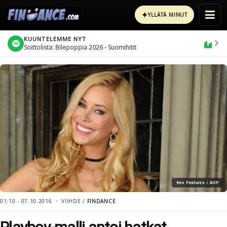
✦
YLLÄTÄ MINUT
KUUNTELEMME NYT
Soittolista: Bilepoppia 2026 - Suomihitit
Rex Features / AOP
01:10 - 07.10.2016
VIIHDE /
FINDANCE