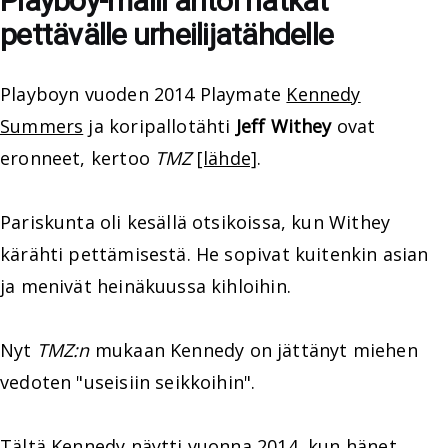
Playboy-malli antoi hatkat
pettävälle urheilijatähdelle
Playboyn vuoden 2014 Playmate
Kennedy
Summers
ja koripallotähti
Jeff Withey
ovat
eronneet, kertoo
TMZ
[lähde]
.
Pariskunta oli kesällä otsikoissa, kun Withey
kärähti pettämisestä. He sopivat kuitenkin asian
ja menivät heinäkuussa kihloihin.
Nyt
TMZ:n
mukaan Kennedy on jättänyt miehen
vedoten "useisiin seikkoihin".
Tältä Kennedy näytti vuonna 2014, kun hänet