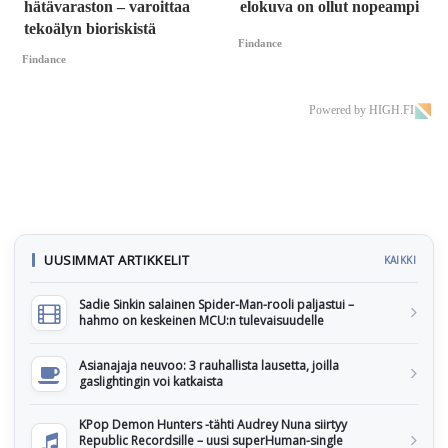
hätävaraston – varoittaa
elokuva on ollut nopeampi
tekoälyn bioriskistä
Findance
Findance
Powered by HIGH.FI
UUSIMMAT ARTIKKELIT
KAIKKI
Sadie Sinkin salainen Spider-Man-rooli paljastui –
hahmo on keskeinen MCU:n tulevaisuudelle
Asianajaja neuvoo: 3 rauhallista lausetta, joilla
gaslightingin voi katkaista
KPop Demon Hunters -tähti Audrey Nuna siirtyy
Republic Recordsille – uusi superHuman-single