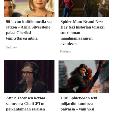
90-luvun kulttikomedia saa
Spider-Man: Brand New
jatkoa – Alicia Silverstone
Day teki historian toiseksi
palaa Cheriksi
suurimman
teinityttären äitinä
maailmanlaajuisen
avauksen
Findance
Findance
Annie Jacobsen kertoo
Uusi Spider-Man teki
saaneensa ChatGPT:n
miljardin kuudessa
paikantamaan salaisen
päivässä – vain yksi