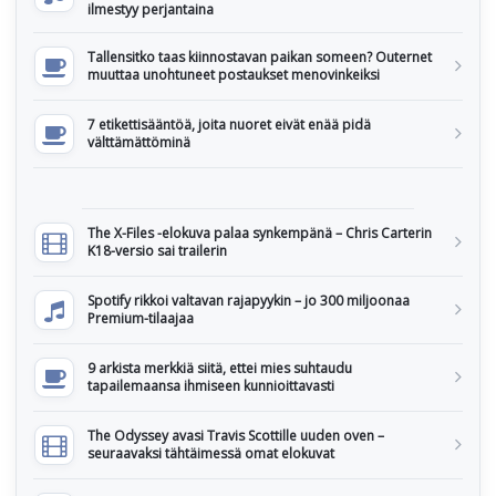
ilmestyy perjantaina
Tallensitko taas kiinnostavan paikan someen? Outernet
muuttaa unohtuneet postaukset menovinkeiksi
7 etikettisääntöä, joita nuoret eivät enää pidä
välttämättöminä
The X-Files -elokuva palaa synkempänä – Chris Carterin
K18-versio sai trailerin
Spotify rikkoi valtavan rajapyykin – jo 300 miljoonaa
Premium-tilaajaa
9 arkista merkkiä siitä, ettei mies suhtaudu
tapailemaansa ihmiseen kunnioittavasti
The Odyssey avasi Travis Scottille uuden oven –
seuraavaksi tähtäimessä omat elokuvat