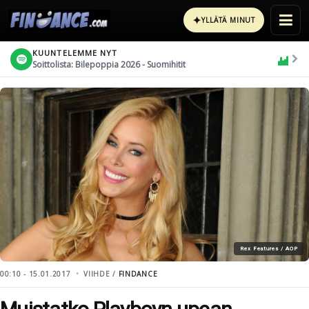
✦
YLLÄTÄ MINUT
KUUNTELEMME NYT
Soittolista: Bilepoppia 2026 - Suomihitit
Rex Features / AOP
00:10 - 15.01.2017
VIIHDE /
FINDANCE