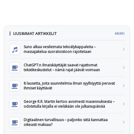
UUSIMMAT ARTIKKELIT
KAIKKI
Suno alkaa vesileimata tekoälykappaleita –
massajakelua suoratoistoon rajoitetaan
ChatGPT:n ilmaiskäyttäjät saavat rajattomat
tekstikeskustelut – nämä rajat jäävät voimaan
8 lausetta, joita suunnitelmia ilman syyllisyyttä peruvat
ihmiset käyttävät
George R.R. Martin kertoo avoimesti masennuksesta –
odotetulla kirjalla ei vieläkään ole julkaisupäivää
Digitaalinen turvallisuus – paljonko siitä kannattaa
oikeasti maksaa?