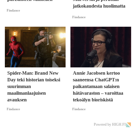
jatkokaudesta huolimatta
Findance
Findance
Spider-Man: Brand New
Annie Jacobsen kertoo
Day teki historian toiseksi
saaneensa ChatGPT:n
suurimman
paikantamaan salaisen
maailmanlaajuisen
hätävaraston – varoittaa
avauksen
tekoälyn bioriskistä
Findance
Findance
Powered by HIGH.FI