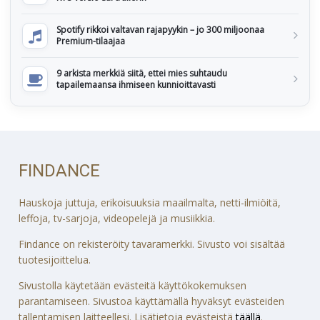
Spotify rikkoi valtavan rajapyykin – jo 300 miljoonaa
Premium-tilaajaa
9 arkista merkkiä siitä, ettei mies suhtaudu
tapailemaansa ihmiseen kunnioittavasti
FINDANCE
Hauskoja juttuja, erikoisuuksia maailmalta, netti-ilmiöitä,
leffoja, tv-sarjoja, videopelejä ja musiikkia.
Findance on rekisteröity tavaramerkki. Sivusto voi sisältää
tuotesijoittelua.
Sivustolla käytetään evästeitä käyttökokemuksen
parantamiseen. Sivustoa käyttämällä hyväksyt evästeiden
tallentamisen laitteellesi. Lisätietoja evästeistä
täällä
.