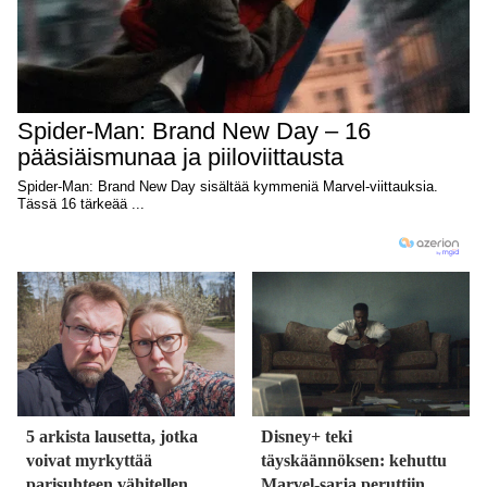
5 arkista lausetta, jotka
Disney+ teki
voivat myrkyttää
täyskäännöksen: kehuttu
parisuhteen vähitellen
Marvel-sarja peruttiin