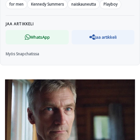
for men
Kennedy Summers
naiskauneutta
Playboy
JAA ARTIKKELI
WhatsApp
Jaa artikkeli
Myös Snapchatissa