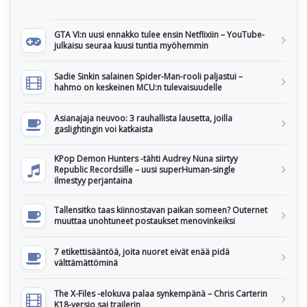
GTA VI:n uusi ennakko tulee ensin Netflixiin – YouTube-
julkaisu seuraa kuusi tuntia myöhemmin
Sadie Sinkin salainen Spider-Man-rooli paljastui –
hahmo on keskeinen MCU:n tulevaisuudelle
Asianajaja neuvoo: 3 rauhallista lausetta, joilla
gaslightingin voi katkaista
KPop Demon Hunters -tähti Audrey Nuna siirtyy
Republic Recordsille – uusi superHuman-single
ilmestyy perjantaina
Tallensitko taas kiinnostavan paikan someen? Outernet
muuttaa unohtuneet postaukset menovinkeiksi
7 etikettisääntöä, joita nuoret eivät enää pidä
välttämättöminä
The X-Files -elokuva palaa synkempänä – Chris Carterin
K18-versio sai trailerin