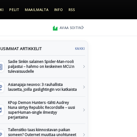
KI
PELIT
MAAILMALTA
INFO
RSS
AVAA SOITIN
USIMMAT ARTIKKELIT
KAIKKI
Sadie Sinkin salainen Spider-Man-rooli
paljastui – hahmo on keskeinen MCU:n
tulevaisuudelle
Asianajaja neuvoo: 3 rauhallista
lausetta, joilla gaslightingin voi katkaista
KPop Demon Hunters -tähti Audrey
Nuna siirtyy Republic Recordsille – uusi
superHuman-single ilmestyy
perjantaina
Tallensitko taas kiinnostavan paikan
someen? Outernet muuttaa unohtuneet