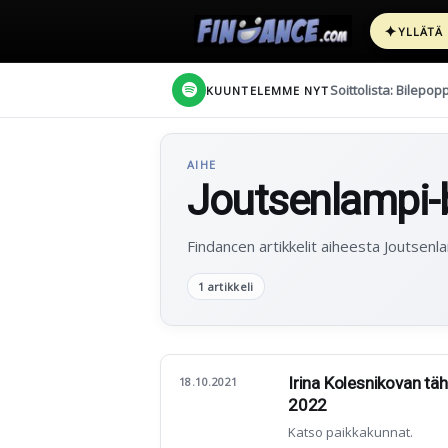
✦
YLLÄTÄ
Soittolista: Bilepop
KUUNTELEMME NYT
AIHE
Joutsenlampi-b
Findancen artikkelit aiheesta Joutsenla
1 artikkeli
Irina Kolesnikovan t
18.10.2021
2022
Katso paikkakunnat.