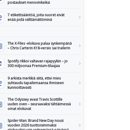
postaukset menovinkeiksi
7 etikettisääntöä, joita nuoret eivät
enää pidä välttämättöminä
The X-Files -elokuva palaa synkempänä
– Chris Carterin K18-versio sai trailerin
Spotify rikkoi valtavan rajapyykin – jo
300 miljoonaa Premium-tilaajaa
9 arkista merkkiä siitä, ettei mies
suhtaudu tapailemaansa ihmiseen
kunnioittavasti
The Odyssey avasi Travis Scottille
uuden oven – seuraavaksi tähtäimessä
omat elokuvat
Spider-Man: Brand New Day nousi
vuoden 2026 tuottoisimmaksi
elokuvaksi vain seitsemässä päivässä