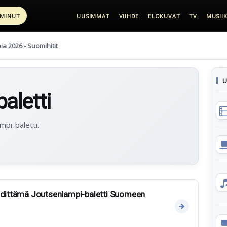
 MINUT
UUSIMMAT
VIIHDE
ELOKUVAT
TV
MUSIIK
pia 2026 - Suomihitit
U
aletti
mpi-baletti.
ähdittämä Joutsenlampi-baletti Suomeen