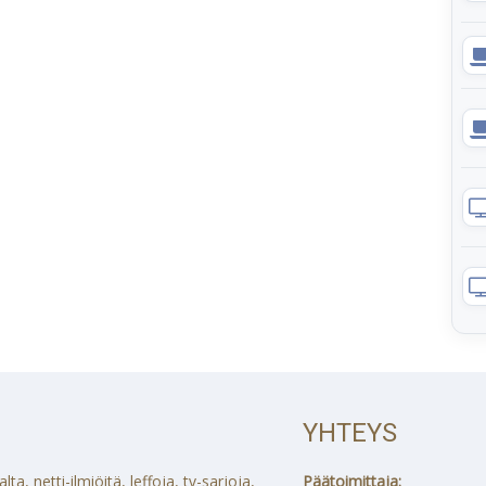
YHTEYS
a, netti-ilmiöitä, leffoja, tv-sarjoja,
Päätoimittaja: