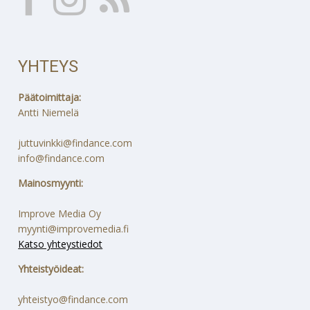
YHTEYS
Päätoimittaja:
Antti Niemelä
juttuvinkki@findance.com
info@findance.com
Mainosmyynti:
Improve Media Oy
myynti@improvemedia.fi
Katso yhteystiedot
Yhteistyöideat:
yhteistyo@findance.com