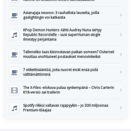
Asianajaja neuvoo: 3 rauhallista lausetta, joilla
gaslightingin voi katkaista
KPop Demon Hunters -tähti Audrey Nuna siirtyy
Republic Recordsille – uusi superHuman-single
ilmestyy perjantaina
Tallensitko taas kiinnostavan paikan someen? Outernet
muuttaa unohtuneet postaukset menovinkeiksi
7 etikettisääntöä, joita nuoret eivät enää pidä
välttämättöminä
The X-Files -elokuva palaa synkempänä – Chris Carterin
K18-versio sai trailerin
Spotify rikkoi valtavan rajapyykin – jo 300 miljoonaa
Premium-tilaajaa