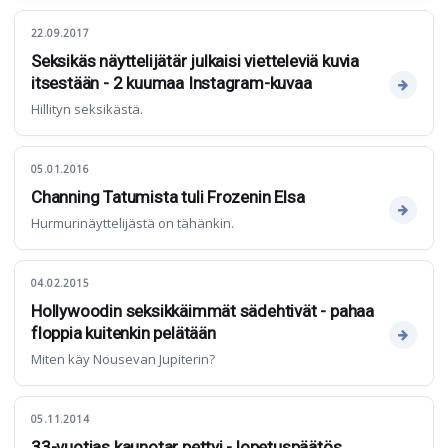
22.09.2017
Seksikäs näyttelijätär julkaisi vietteleviä kuvia
itsestään - 2 kuumaa Instagram-kuvaa
Hillityn seksikästä.
05.01.2016
Channing Tatumista tuli Frozenin Elsa
Hurmurinäyttelijästä on tähänkin.
04.02.2015
Hollywoodin seksikkäimmät sädehtivät - pahaa
floppia kuitenkin pelätään
Miten käy Nousevan Jupiterin?
05.11.2014
33-vuotias kaunotar pettyi - lopetuspäätös