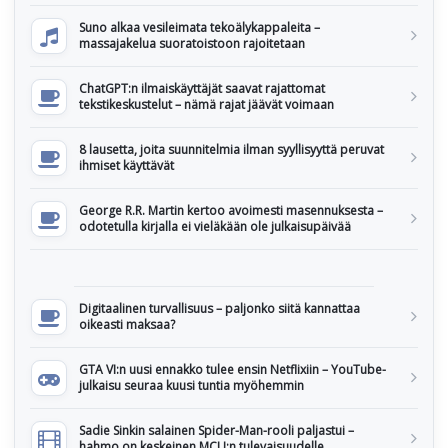
Suno alkaa vesileimata tekoälykappaleita –
massajakelua suoratoistoon rajoitetaan
ChatGPT:n ilmaiskäyttäjät saavat rajattomat
tekstikeskustelut – nämä rajat jäävät voimaan
8 lausetta, joita suunnitelmia ilman syyllisyyttä peruvat
ihmiset käyttävät
George R.R. Martin kertoo avoimesti masennuksesta –
odotetulla kirjalla ei vieläkään ole julkaisupäivää
Digitaalinen turvallisuus – paljonko siitä kannattaa
oikeasti maksaa?
GTA VI:n uusi ennakko tulee ensin Netflixiin – YouTube-
julkaisu seuraa kuusi tuntia myöhemmin
Sadie Sinkin salainen Spider-Man-rooli paljastui –
hahmo on keskeinen MCU:n tulevaisuudelle