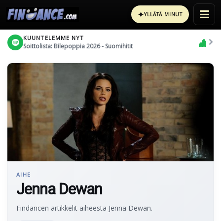
✦
YLLÄTÄ MINUT
KUUNTELEMME NYT
Soittolista: Bilepoppia 2026 - Suomihitit
AIHE
Jenna Dewan
Findancen artikkelit aiheesta Jenna Dewan.