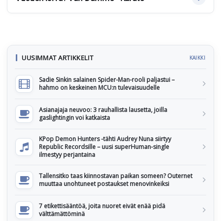
UUSIMMAT ARTIKKELIT
KAIKKI
Sadie Sinkin salainen Spider-Man-rooli paljastui –
hahmo on keskeinen MCU:n tulevaisuudelle
Asianajaja neuvoo: 3 rauhallista lausetta, joilla
gaslightingin voi katkaista
KPop Demon Hunters -tähti Audrey Nuna siirtyy
Republic Recordsille – uusi superHuman-single
ilmestyy perjantaina
Tallensitko taas kiinnostavan paikan someen? Outernet
muuttaa unohtuneet postaukset menovinkeiksi
7 etikettisääntöä, joita nuoret eivät enää pidä
välttämättöminä