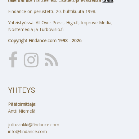
tallentamisen laitteellesi. Lisätietoja evästeistä
täällä
.
Findance on perustettu 20. huhtikuuta 1998.
Yhteistyössä: All Over Press, High.fi, Improve Media,
Nostemedia ja Turbovisio.fi.
Copyright Findance.com 1998 - 2026
YHTEYS
Päätoimittaja:
Antti Niemelä
juttuvinkki@findance.com
info@findance.com