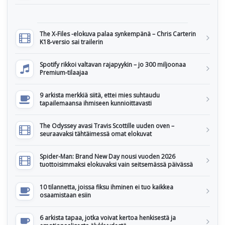
The X-Files -elokuva palaa synkempänä – Chris Carterin
K18-versio sai trailerin
Spotify rikkoi valtavan rajapyykin – jo 300 miljoonaa
Premium-tilaajaa
9 arkista merkkiä siitä, ettei mies suhtaudu
tapailemaansa ihmiseen kunnioittavasti
The Odyssey avasi Travis Scottille uuden oven –
seuraavaksi tähtäimessä omat elokuvat
Spider-Man: Brand New Day nousi vuoden 2026
tuottoisimmaksi elokuvaksi vain seitsemässä päivässä
10 tilannetta, joissa fiksu ihminen ei tuo kaikkea
osaamistaan esiin
6 arkista tapaa, jotka voivat kertoa henkisestä ja