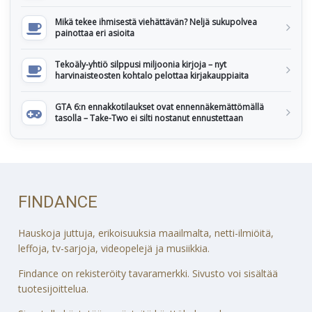
Mikä tekee ihmisestä viehättävän? Neljä sukupolvea
painottaa eri asioita
Tekoäly-yhtiö silppusi miljoonia kirjoja – nyt
harvinaisteosten kohtalo pelottaa kirjakauppiaita
GTA 6:n ennakkotilaukset ovat ennennäkemättömällä
tasolla – Take-Two ei silti nostanut ennustettaan
FINDANCE
Hauskoja juttuja, erikoisuuksia maailmalta, netti-ilmiöitä,
leffoja, tv-sarjoja, videopelejä ja musiikkia.
Findance on rekisteröity tavaramerkki. Sivusto voi sisältää
tuotesijoittelua.