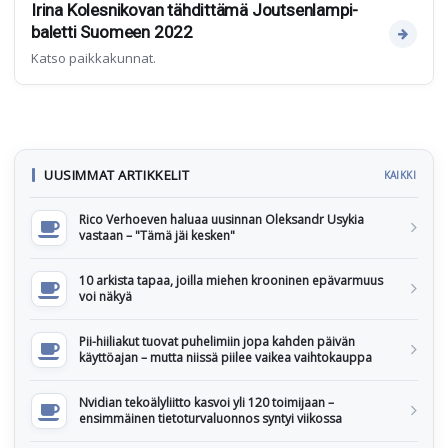
Irina Kolesnikovan tähdittämä Joutsenlampi-
baletti Suomeen 2022
Katso paikkakunnat.
UUSIMMAT ARTIKKELIT
KAIKKI
Rico Verhoeven haluaa uusinnan Oleksandr Usykia
vastaan – "Tämä jäi kesken"
10 arkista tapaa, joilla miehen krooninen epävarmuus
voi näkyä
Pii-hiiliakut tuovat puhelimiin jopa kahden päivän
käyttöajan – mutta niissä piilee vaikea vaihtokauppa
Nvidian tekoälyliitto kasvoi yli 120 toimijaan –
ensimmäinen tietoturvaluonnos syntyi viikossa