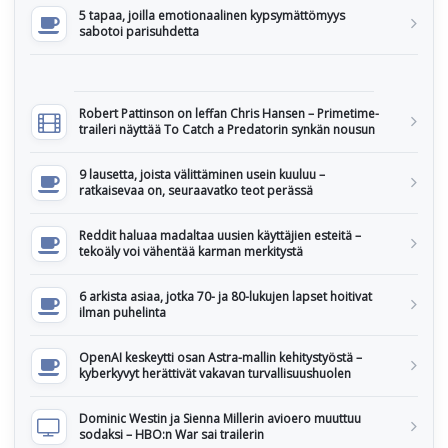
5 tapaa, joilla emotionaalinen kypsymättömyys
sabotoi parisuhdetta
Robert Pattinson on leffan Chris Hansen – Primetime-
traileri näyttää To Catch a Predatorin synkän nousun
9 lausetta, joista välittäminen usein kuuluu –
ratkaisevaa on, seuraavatko teot perässä
Reddit haluaa madaltaa uusien käyttäjien esteitä –
tekoäly voi vähentää karman merkitystä
6 arkista asiaa, jotka 70- ja 80-lukujen lapset hoitivat
ilman puhelinta
OpenAI keskeytti osan Astra-mallin kehitystyöstä –
kyberkyvyt herättivät vakavan turvallisuushuolen
Dominic Westin ja Sienna Millerin avioero muuttuu
sodaksi – HBO:n War sai trailerin