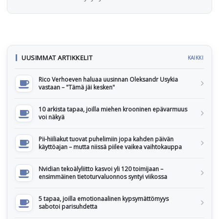
UUSIMMAT ARTIKKELIT
KAIKKI
Rico Verhoeven haluaa uusinnan Oleksandr Usykia
vastaan – "Tämä jäi kesken"
10 arkista tapaa, joilla miehen krooninen epävarmuus
voi näkyä
Pii-hiiliakut tuovat puhelimiin jopa kahden päivän
käyttöajan – mutta niissä piilee vaikea vaihtokauppa
Nvidian tekoälyliitto kasvoi yli 120 toimijaan –
ensimmäinen tietoturvaluonnos syntyi viikossa
5 tapaa, joilla emotionaalinen kypsymättömyys
sabotoi parisuhdetta