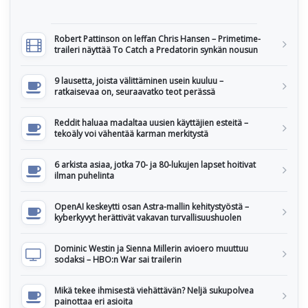
Robert Pattinson on leffan Chris Hansen – Primetime-
traileri näyttää To Catch a Predatorin synkän nousun
9 lausetta, joista välittäminen usein kuuluu –
ratkaisevaa on, seuraavatko teot perässä
Reddit haluaa madaltaa uusien käyttäjien esteitä –
tekoäly voi vähentää karman merkitystä
6 arkista asiaa, jotka 70- ja 80-lukujen lapset hoitivat
ilman puhelinta
OpenAI keskeytti osan Astra-mallin kehitystyöstä –
kyberkyvyt herättivät vakavan turvallisuushuolen
Dominic Westin ja Sienna Millerin avioero muuttuu
sodaksi – HBO:n War sai trailerin
Mikä tekee ihmisestä viehättävän? Neljä sukupolvea
painottaa eri asioita