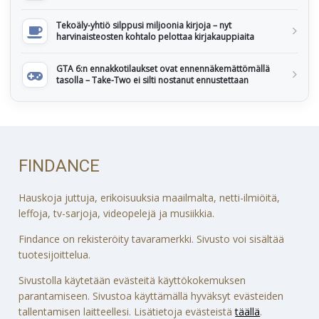
Tekoäly-yhtiö silppusi miljoonia kirjoja – nyt
harvinaisteosten kohtalo pelottaa kirjakauppiaita
GTA 6:n ennakkotilaukset ovat ennennäkemättömällä
tasolla – Take-Two ei silti nostanut ennustettaan
FINDANCE
Hauskoja juttuja, erikoisuuksia maailmalta, netti-ilmiöitä,
leffoja, tv-sarjoja, videopelejä ja musiikkia.
Findance on rekisteröity tavaramerkki. Sivusto voi sisältää
tuotesijoittelua.
Sivustolla käytetään evästeitä käyttökokemuksen
parantamiseen. Sivustoa käyttämällä hyväksyt evästeiden
tallentamisen laitteellesi. Lisätietoja evästeistä
täällä
.